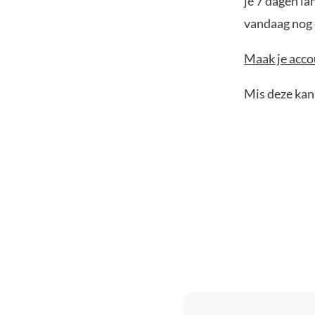
je 7 dagen la
vandaag nog e
Maak je accou
Mis deze kans