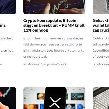
r
Crypto koersupdate: Bitcoin
Gehackte
ins,
stijgt en breekt uit – PUMP knalt
walletfa
11% omhoog
zag cruci
afscheid
Bitcoin heeft opnieuw een prima dag en
Coldcard 
r
lijkt de weg naar een verdere stijging te
softwarele
zien het
zijn ingeslagen. Lees hoe de cryptomarkt
130 miljoe
er nu voorstaat.
of voorko
in
Ivo Melchers
13 uur geleden
2 – 4 min
Leon Markus