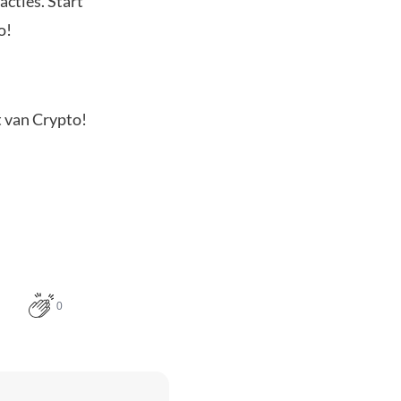
acties. Start
o!
t van Crypto!
0