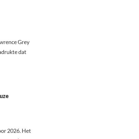
awrence Grey
adrukte dat
euze
oor 2026. Het