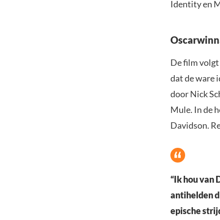
Identity en M
Oscarwinna
De film volgt
dat de ware 
door Nick Sc
Mule. In de 
Davidson. R
“Ik hou van 
antihelden d
epische stri