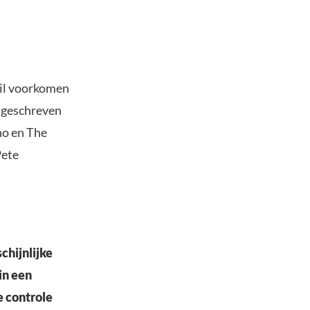
wil voorkomen
s geschreven
no en The
Pete
chijnlijke
in een
e controle