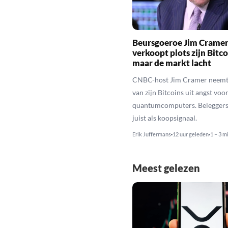
Beursgoeroe Jim Crame
verkoopt plots zijn Bitco
maar de markt lacht
CNBC-host Jim Cramer neemt 
van zijn Bitcoins uit angst voo
quantumcomputers. Beleggers 
juist als koopsignaal.
Erik Juffermans
12 uur geleden
1 – 3 m
Meest gelezen