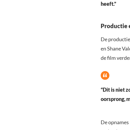
heeft.”
Productie 
De productie
en Shane Val
de film verde
“Dit is niet
oorsprong, m
De opnames s