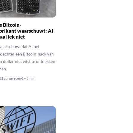
 Bitcoin-
brikant waarschuwt: AI
aal lek niet
waarschuwt dat AI het
k achter een Bitcoin-hack van
n dollar niet wist te ontdekken
men.
21 uur geleden
1 – 3 min