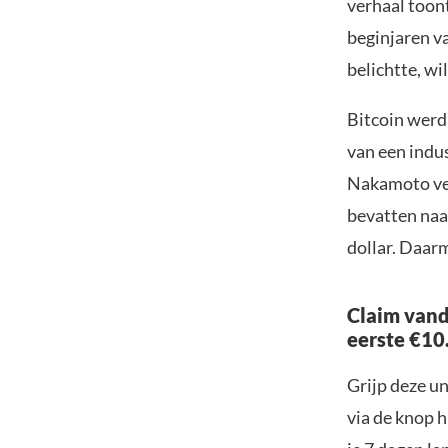
verhaal toon
beginjaren v
belichtte, wi
Bitcoin werd 
van een indus
Nakamoto ver
bevatten naar
dollar. Daar
Claim vand
eerste €10
Grijp deze u
via de knop h