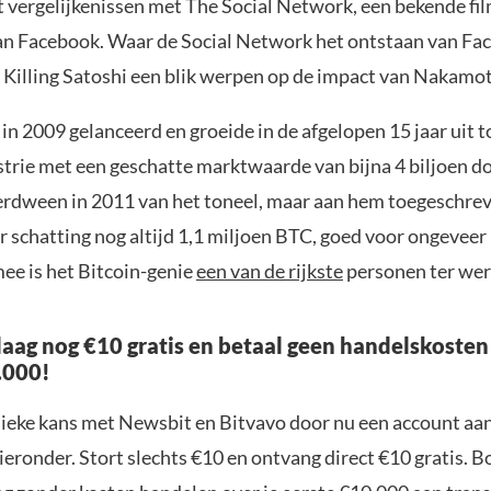
t vergelijkenissen met The Social Network, een bekende fil
an Facebook. Waar de Social Network het ontstaan van Fa
l Killing Satoshi een blik werpen op de impact van Nakamot
in 2009 gelanceerd en groeide in de afgelopen 15 jaar uit t
trie met een geschatte marktwaarde van bijna 4 biljoen do
dween in 2011 van het toneel, maar aan hem toegeschrev
 schatting nog altijd 1,1 miljoen BTC, goed voor ongeveer
mee is het Bitcoin-genie
een van de rijkste
personen ter wer
aag nog €10 gratis en betaal geen handelskosten
.000!
nieke kans met Newsbit en Bitvavo door nu een account aa
ieronder. Stort slechts €10 en ontvang direct €10 gratis. 