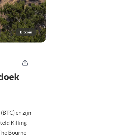
Bitcoin
 doek
 (
BTC
) en zijn
iteld Killing
 The Bourne