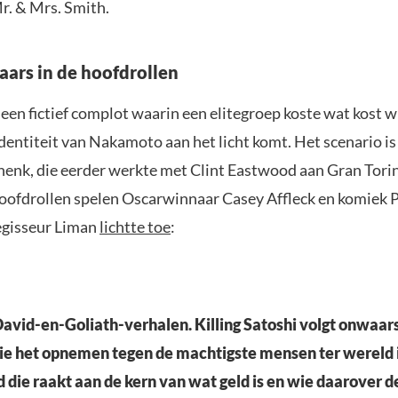
r. & Mrs. Smith.
ars in de hoofdrollen
 een fictief complot waarin een elitegroep koste wat kost 
identiteit van Nakamoto aan het licht komt. Het scenario i
henk, die eerder werkte met Clint Eastwood aan Gran Tori
hoofdrollen spelen Oscarwinnaar Casey Affleck en komiek 
egisseur Liman
lichtte toe
:
David-en-Goliath-verhalen. Killing Satoshi volgt onwaars
ie het opnemen tegen de machtigste mensen ter wereld 
jd die raakt aan de kern van wat geld is en wie daarover d