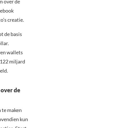
m over de
cebook
o’s creatie.
ot de basis
llar.
en wallets
 122 miljard
eld.
 over de
n te maken
Bovendien kun