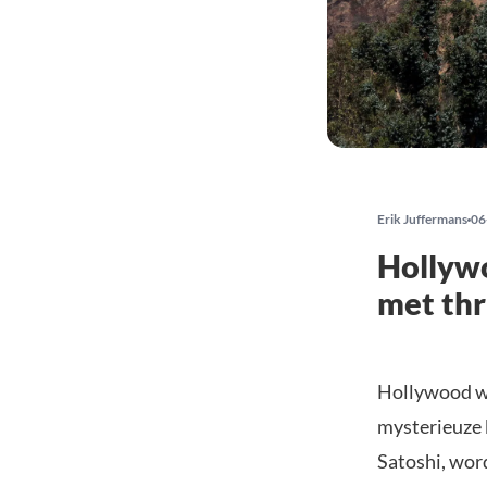
Erik Juffermans
06
Hollywo
met thri
Hollywood we
mysterieuze
Satoshi, wor