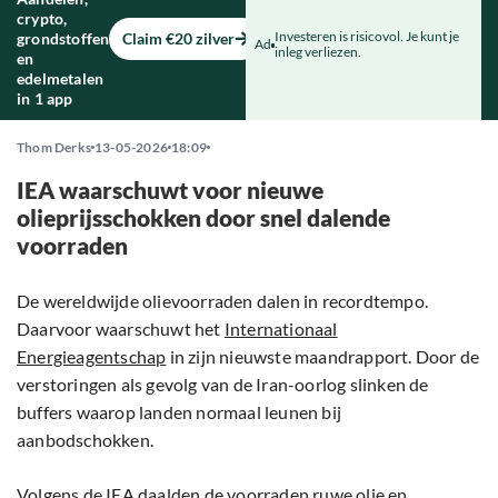
crypto,
Investeren is risicovol. Je kunt je
grondstoffen
Claim €20 zilver
Ad
inleg verliezen.
en
edelmetalen
in 1 app
Thom Derks
13-05-2026
18:09
IEA waarschuwt voor nieuwe
olieprijsschokken door snel dalende
voorraden
De wereldwijde olievoorraden dalen in recordtempo.
Daarvoor waarschuwt het
Internationaal
Energieagentschap
in zijn nieuwste maandrapport. Door de
verstoringen als gevolg van de Iran-oorlog slinken de
buffers waarop landen normaal leunen bij
aanbodschokken.
Volgens de IEA daalden de voorraden ruwe olie en