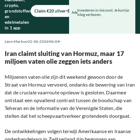
crypto,
Investeren is risicovol. Je kunt je
grondstoffen
Claim €20 zilver
Ad
inleg verliezen.
en
edelmetalen
in 1 app
Leon Markus
22-06-2026
06:04
Iran claimt sluiting van Hormuz, maar 17
miljoen vaten olie zeggen iets anders
Miljoenen vaten olie zijn dit weekend gewoon door de
Straat van Hormuz vervoerd, ondanks de bewering van Iran
dat de cruciale vaarroute opnieuw is gesloten. Daarmee
ontstaat een opvallend contrast tussen de boodschap van
Teheran en de informatie van de Verenigde Staten, die
stellen dat het scheepvaartverkeer grotendeels doorgaat.
De ontwikkelingen volgen terwijl Amerikaanse en Iraanse
onderhandelaars in Zwitserland zijn begonnen aan