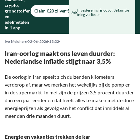
crypto,
Investeren is risicovol. Je kunt je
grondstoffen
Claim €20 zilver
Ad
inleg verliezen.
en
edelmetalen
in 1 app
Ivo Melchers
02-06-2026
13:32
Iran-oorlog maakt ons leven duurder:
Nederlandse inflatie stijgt naar 3,5%
De oorlog in Iran speelt zich duizenden kilometers
verderop af, maar we merken het wekelijks bij de pomp en
in de supermarkt In mei zijn de prijzen 3,5 procent duurder
dan een jaar eerder en dat heeft alles te maken met de dure
energieprijzen als gevolg van het conflict dat inmiddels al
meer dan drie maanden duurt.
Energie en vakanties trekken de kar