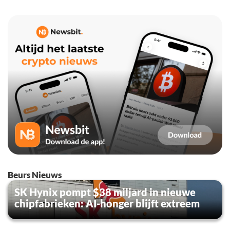
Beurs Nieuws
SK Hynix pompt $38 miljard in nieuwe
chipfabrieken: AI-honger blijft extreem