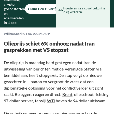
crypto,
Investeren is risicovol. Je kunt je
grondstoffen
Claim €20 zilver
Ad
inleg verliezen.
en
edelmetalen
in 1 app
Willem Spork
01-06-2026
17:01
Olieprijs schiet 6% omhoog nadat Iran
gesprekken met VS stopzet
De olieprijs is maandag hard gestegen nadat Iran de
uitwisseling van berichten met de Verenigde Staten via
bemiddelaars heeft stopgezet. De stap volgt op nieuwe
gevechten in Libanon en vergroot de vrees dat een
diplomatieke oplossing voor het conflict verder uit zicht
raakt. Beleggers reageren direct:
Brent
-olie schoot richting
97 dollar per vat, terwijl
WTI
boven de 94 dollar uitkwam.
De ontwikkelingen zorgen voor nieuwe onrust op de