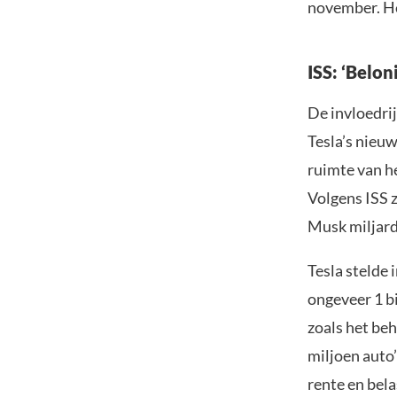
november. He
ISS: ‘Belon
De invloedrij
Tesla’s nieu
ruimte van h
Volgens ISS z
Musk miljarde
Tesla stelde 
ongeveer 1 bi
zoals het beh
miljoen auto’
rente en bela