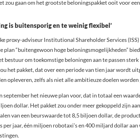
t zou gaan om het grootste beloningspakket ooit voor ee
ing is buitensporig en te weinig flexibel’
ke proxy-adviseur Institutional Shareholder Services (ISS)
we plan “buitengewoon hoge beloningsmogelijkheden” bied
et bestuur om toekomstige beloningen aan te passen sterk 
ou het pakket, dat over een periode van tien jaar wordt uit
n opleveren, zelfs als niet alle ambitieuze doelen worden
in september het nieuwe plan voor, dat in totaal een waard
ljoen dollar. Het pakket zou onder meer gekoppeld zijn aan
alen van een beurswaarde tot 8,5 biljoen dollar, de produc
s per jaar, één miljoen robotaxi’s en 400 miljard dollar aan
stingen.