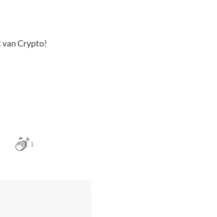
t van Crypto!
1