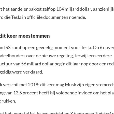
 het aandelenpakket zelf op 104 miljard dollar, aanzienlij
rd die Tesla in officiële documenten noemde.
dit keer meestemmen
n ISS komt op een gevoelig moment voor Tesla. Op 6 nov
eelhouders over de nieuwe regeling, terwijl een eerdere
uctuur van
56 miljard dollar
begin dit jaar nog door een re
eldig werd verklaard.
k verschil met 2018: dit keer mag Musk zijn eigen stemrec
ng van 13,5 procent heeft hij voldoende invloed om het pl
 drukken.
gt het voorstel fel. In
een bericht
op X (voorheen Twitter) s