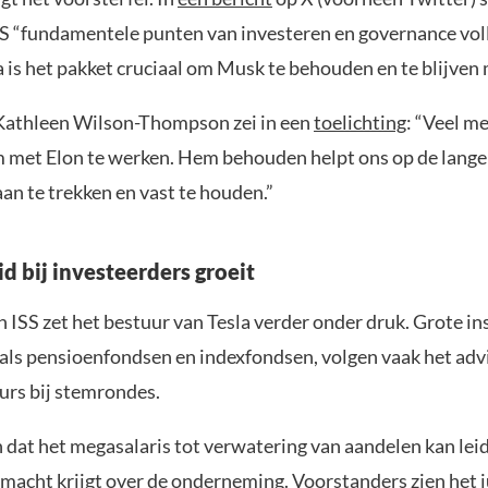
ISS “fundamentele punten van investeren en governance voll
 is het pakket cruciaal om Musk te behouden en te blijven
Kathleen Wilson-Thompson zei in een
toelichting
: “Veel 
m met Elon te werken. Hem behouden helpt ons op de lange
aan te trekken en vast te houden.”
d bij investeerders groeit
n ISS zet het bestuur van Tesla verder onder druk. Grote in
oals pensioenfondsen en indexfondsen, volgen vaak het advi
urs bij stemrondes.
n dat het megasalaris tot verwatering van aandelen kan lei
macht krijgt over de onderneming. Voorstanders zien het ju