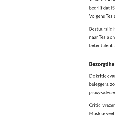
bedrijf dat 
Volgens Tesla
Bestuurslid 
naar Tesla o
beter talent 
Bezorgdhei
De kritiek va
beleggers, z
proxy-advise
Critici vreze
Musk te veel 