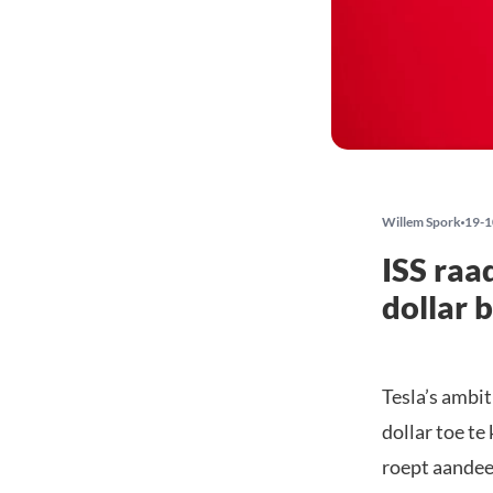
Willem Spork
19-1
ISS raa
dollar 
Tesla’s ambi
dollar toe te
roept aandee