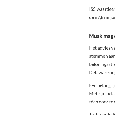
ISS waardeert
de 87,8 milja
Musk mag 
Het
advies
va
stemmen aand
beloningsstr
Delaware ong
Een belangrij
Met zijn bela
tóch door te
Tesla verdedi