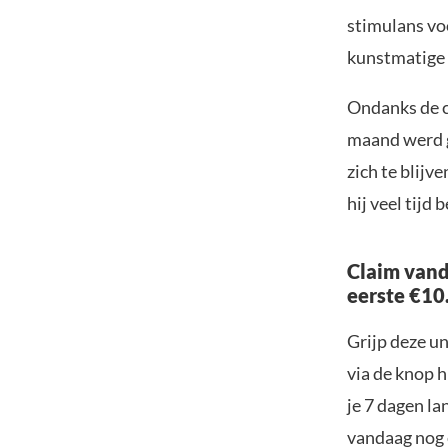
stimulans voo
kunstmatige i
Ondanks de c
maand werd g
zich te blijv
hij veel tijd
Claim vand
eerste €10
Grijp deze u
via de knop h
je 7 dagen la
vandaag nog e