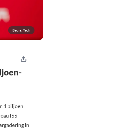
Beurs, Tech
ljoen-
 1 biljoen
reau ISS
ergadering in