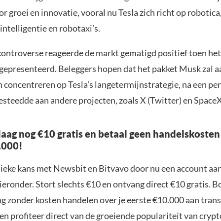
r groei en innovatie, vooral nu Tesla zich richt op robotica
ntelligentie en robotaxi’s.
ontroverse reageerde de markt gematigd positief toen het
epresenteerd. Beleggers hopen dat het pakket Musk zal
en concentreren op Tesla’s langetermijnstrategie, na een pe
 besteedde aan andere projecten, zoals X (Twitter) en SpaceX
aag nog €10 gratis en betaal geen handelskosten
.000!
nieke kans met Newsbit en Bitvavo door nu een account aa
ieronder. Stort slechts €10 en ontvang direct €10 gratis. 
ng zonder kosten handelen over je eerste €10.000 aan trans
n profiteer direct van de groeiende populariteit van crypt