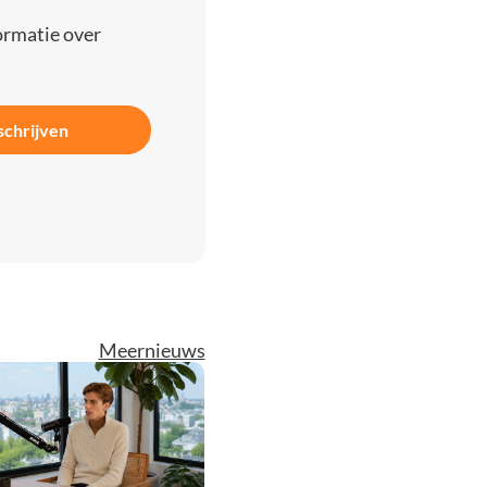
ormatie over
schrijven
Meer
nieuws