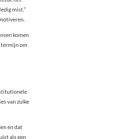
edig mist.”
 motiveren.
mensen komen
 termijn om
stitutionele
es van zulke
den en dat
ist als een