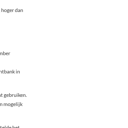
k hoger dan
ember
chtbank in
ht gebruiken.
an mogelijk
telde het