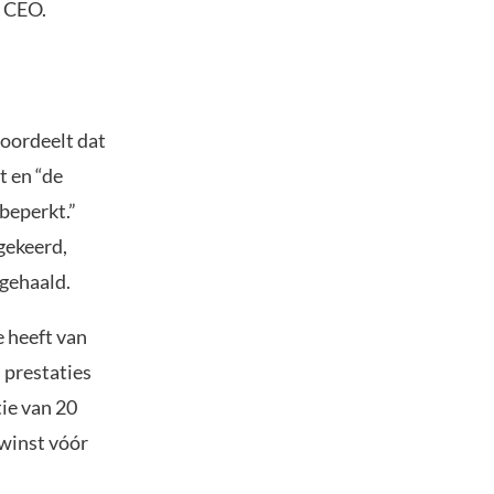
n CEO.
 oordeelt dat
t en “de
beperkt.”
gekeerd,
 gehaald.
e heeft van
 prestaties
tie van 20
 winst vóór