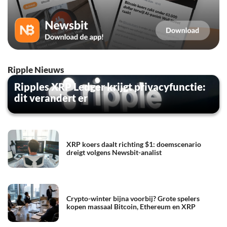
Ripple Nieuws
Ripples XRP Ledger krijgt privacyfunctie:
dit verandert er
XRP koers daalt richting $1: doemscenario
dreigt volgens Newsbit-analist
Crypto-winter bijna voorbij? Grote spelers
kopen massaal Bitcoin, Ethereum en XRP