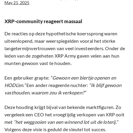
May 21, 2025
XRP-community reageert massaal
De reacties op deze hypothetische koerssprong waren
uiteenlopend, maar weerspiegelden vooral het sterke
langetermijnvertrouwen van veel investeerders. Onder de
leden van de zogeheten XRP Army gaven velen aan hun
munten gewoon vast te houden.
Een gebruiker grapte:
“Gewoon een biertje openen en
HODL’en.”
Een ander reageerde nuchter:
“Ik blijf gewoon
vasthouden, waarom zou ik verkopen?”
Deze houding krijgt bijval van bekende marktfiguren. Zo
vergeleek een CEO het vroegtijdig verkopen van XRP ooit
met
“het weggooien van een winnend lot uit de loterij.”
Volgens deze visie is geduld de sleutel tot succes.