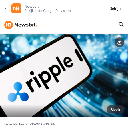
Newsbit
Bekijk
Bekijk in de Google Play store
Ripple
Leon Markus
25-05-2025
12:24