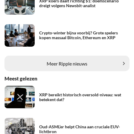
XRP koers daalt richting $1: doemscenario
dreigt volgens Newsbit-analist
Crypto-winter bijna voorbij? Grote spelers
kopen massaal Bitcoin, Ethereum en XRP
Meer Ripple nieuws
Meest gelezen
XRP bereikt historisch oversold-niveau: wat
betekent dat?
Oud-ASML’er helpt China aan cruciale EUV-
lichtbron