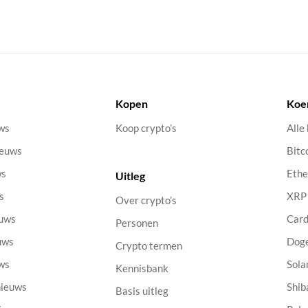
Kopen
Koe
uws
Koop crypto’s
Alle
ieuws
Bitc
ws
Eth
Uitleg
s
XRP
Over crypto’s
euws
Car
Personen
uws
Dog
Crypto termen
uws
Sola
Kennisbank
nieuws
Shib
Basis uitleg