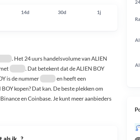
24
14d
30d
1j
R
Al
. Het 24 uurs handelsvolume van ALIEN
Al
met
. Dat betekent dat de ALIEN BOY
OY is de nummer
en heeft een
EN BOY kopen? Dat kan. De beste plekken om
 Binance en Coinbase. Je kunt meer aanbieders
Po
als ik...?