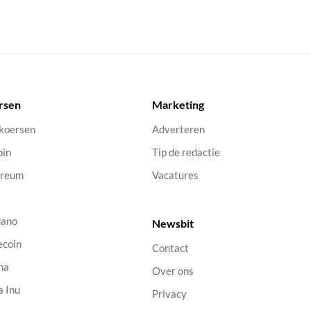
rsen
Marketing
 koersen
Adverteren
oin
Tip de redactie
ereum
Vacatures
dano
Newsbit
ecoin
Contact
na
Over ons
a Inu
Privacy