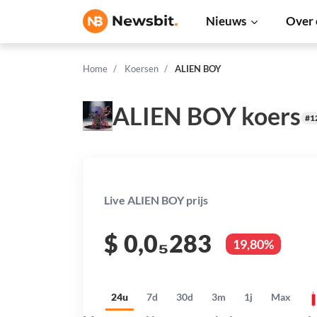
Nieuws
Over 
Home
Koersen
ALIEN BOY
ALIEN BOY koers
#1
Live ALIEN BOY prijs
$
0,0₅283
19,80%
24u
7d
30d
3m
1j
Max