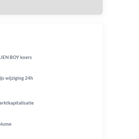
IEN BOY koers
ijs wijziging
24h
rktkapitalisatie
olume