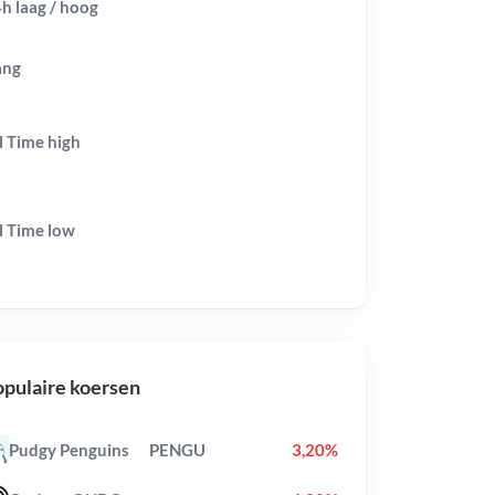
h laag / hoog
ang
l Time
high
l Time
low
pulaire koersen
Pudgy Penguins
PENGU
3,20%