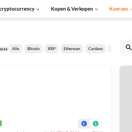
cryptocurrency
Kopen & Verkopen
Koersen
Alle
Bitcoin
XRP
Ethereum
Cardano
Shiba Inu
2614
A
Be
On
€
$