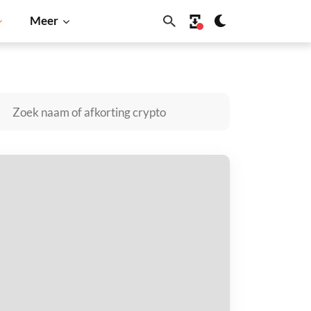
Meer
Dogecoin
Solana
BNB
LIEN BOY kopen
taal met
$
tvang