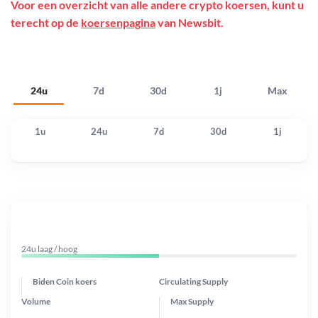
Voor een overzicht van alle andere crypto koersen, kunt u
terecht op de
koersenpagina
van Newsbit.
24u
7d
30d
1j
Max
1u
24u
7d
30d
1j
24u laag / hoog
Biden Coin koers
Circulating Supply
Volume
Max Supply