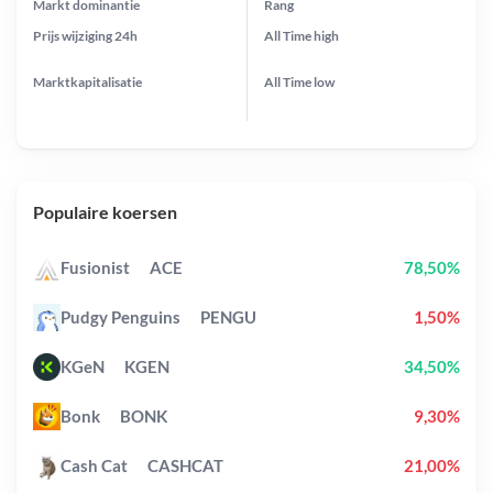
Markt dominantie
Rang
Prijs wijziging
24h
All Time
high
Marktkapitalisatie
All Time
low
Populaire koersen
Fusionist
ACE
78,50%
Pudgy Penguins
PENGU
1,50%
KGeN
KGEN
34,50%
Bonk
BONK
9,30%
Cash Cat
CASHCAT
21,00%