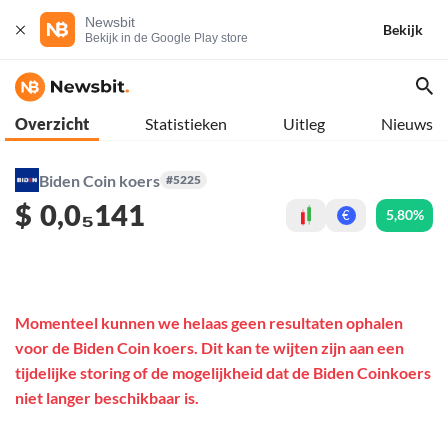
Newsbit
Bekijk
Bekijk in de Google Play store
Overzicht
Statistieken
Uitleg
Nieuws
Biden Coin koers
#5225
$
0,0₅141
5,80%
€
Momenteel kunnen we helaas geen resultaten ophalen
voor de Biden Coin koers. Dit kan te wijten zijn aan een
tijdelijke storing of de mogelijkheid dat de Biden Coinkoers
niet langer beschikbaar is.