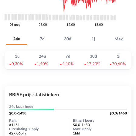
24u
7d
30d
1j
Max
1u
24u
7d
30d
1j
0,30%
1,40%
4,10%
17,20%
70,60%
BRISE prijs statistieken
24u laag / hoog
$0,0₇1438
$0,0₇1468
Rang
Bitgert koers
#1481
$0,0₇1450
Circulating Supply
Max Supply
427.06bln
1bld