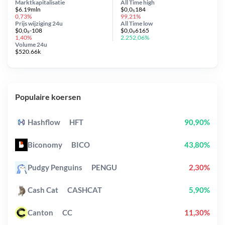
Marktkapitalisatie
All Time
high
$6.19mln
$0,0₅184
0,73%
99,21%
Prijs wijziging
24u
All Time
low
$0,0₉-108
$0,0₉6165
1,40%
2.252,06%
Volume 24u
$520.66k
Populaire koersen
Hashflow
HFT
90,90%
Biconomy
BICO
43,80%
Pudgy Penguins
PENGU
2,30%
Cash Cat
CASHCAT
5,90%
Canton
CC
11,30%