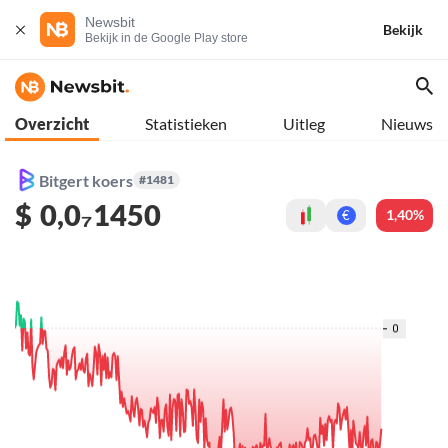
Newsbit
Bekijk
Bekijk in de Google Play store
Overzicht
Statistieken
Uitleg
Nieuws
Bitgert koers
#1481
$
0,0₇1450
1,40%
€