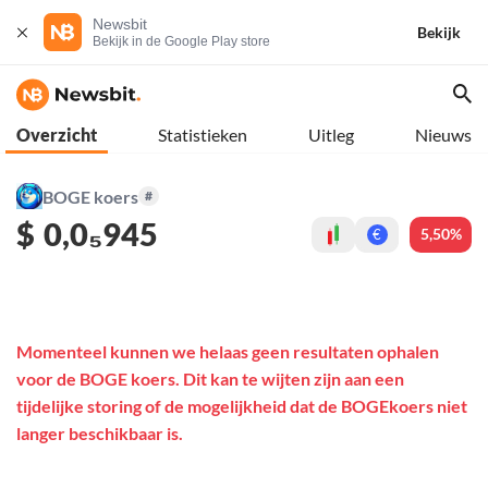
Newsbit
Bekijk
Bekijk in de Google Play store
Overzicht
Statistieken
Uitleg
Nieuws
BOGE koers
#
$
0,0₅945
5,50%
€
Momenteel kunnen we helaas geen resultaten ophalen
voor de BOGE koers. Dit kan te wijten zijn aan een
tijdelijke storing of de mogelijkheid dat de BOGEkoers niet
langer beschikbaar is.