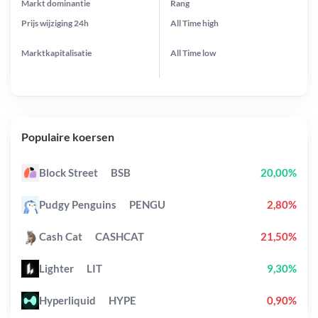
Markt dominantie
Rang
Prijs wijziging
24h
All Time
high
Marktkapitalisatie
All Time
low
Populaire koersen
Block Street
BSB
20,00%
Pudgy Penguins
PENGU
2,80%
Cash Cat
CASHCAT
21,50%
Lighter
LIT
9,30%
Hyperliquid
HYPE
0,90%