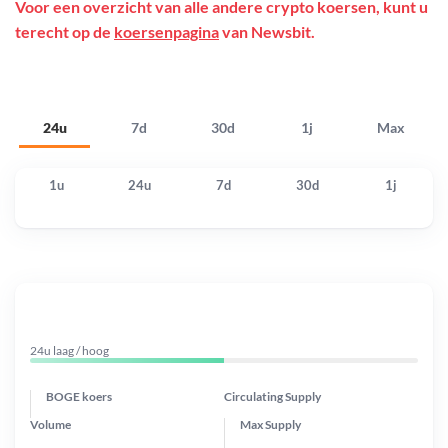
Voor een overzicht van alle andere crypto koersen, kunt u
terecht op de
koersenpagina
van Newsbit.
24u
7d
30d
1j
Max
1u
24u
7d
30d
1j
24u laag / hoog
BOGE koers
Circulating Supply
Volume
Max Supply