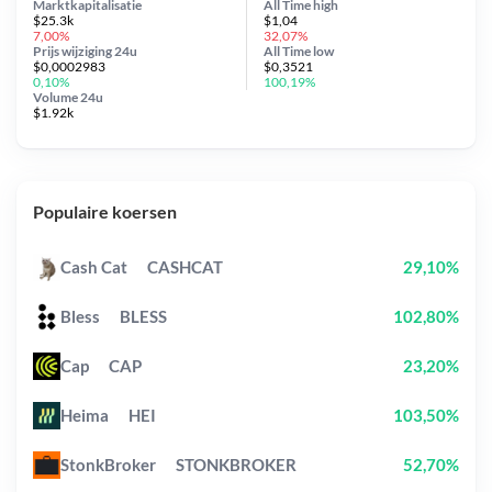
Marktkapitalisatie
All Time
high
$25.3k
$1,04
7,00%
32,07%
Prijs wijziging
24u
All Time
low
$0,0002983
$0,3521
0,10%
100,19%
Volume 24u
$1.92k
Populaire koersen
Cash Cat
CASHCAT
29,10%
Bless
BLESS
102,80%
Cap
CAP
23,20%
Heima
HEI
103,50%
StonkBroker
STONKBROKER
52,70%