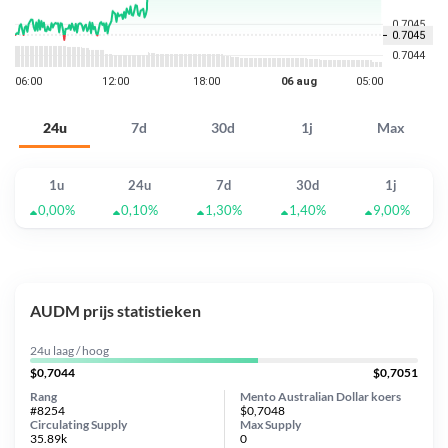
24u
7d
30d
1j
Max
1u
24u
7d
30d
1j
0,00%
0,10%
1,30%
1,40%
9,00%
AUDM prijs statistieken
24u laag / hoog
$0,7044
$0,7051
Rang
Mento Australian Dollar koers
#8254
$0,7048
Circulating Supply
Max Supply
35.89k
0