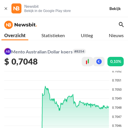
Newsbit
Bekijk
Bekijk in de Google Play store
Overzicht
Statistieken
Uitleg
Nieuws
Mento Australian Dollar koers
#8254
$
0,7048
0,10%
€