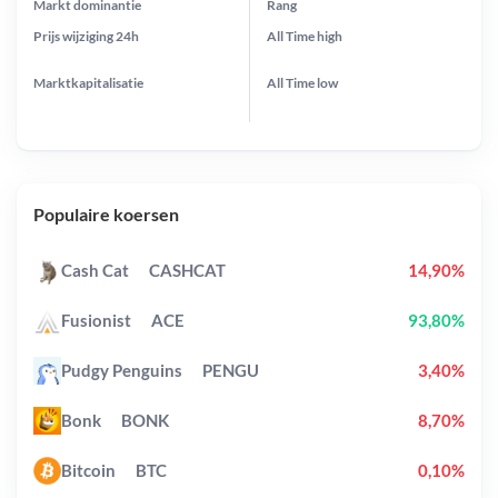
Markt dominantie
Rang
Prijs wijziging
24h
All Time
high
Marktkapitalisatie
All Time
low
Populaire koersen
Cash Cat
CASHCAT
14,90%
Fusionist
ACE
93,80%
Pudgy Penguins
PENGU
3,40%
Bonk
BONK
8,70%
Bitcoin
BTC
0,10%