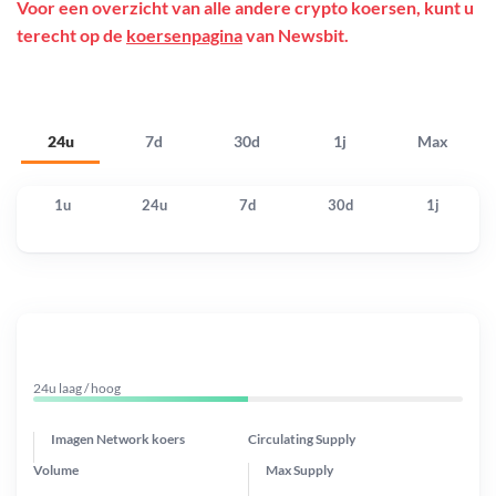
Voor een overzicht van alle andere crypto koersen, kunt u
terecht op de
koersenpagina
van Newsbit.
24u
7d
30d
1j
Max
1u
24u
7d
30d
1j
24u laag / hoog
Imagen Network koers
Circulating Supply
Volume
Max Supply