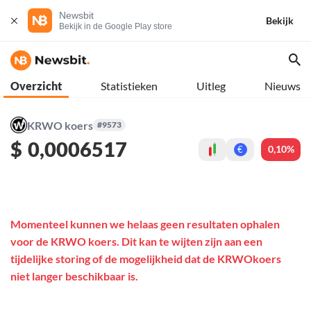
Newsbit
Bekijk
Bekijk in de Google Play store
Overzicht
Statistieken
Uitleg
Nieuws
KRWO koers
#9573
$
0,0006517
0,10%
€
Momenteel kunnen we helaas geen resultaten ophalen
voor de KRWO koers. Dit kan te wijten zijn aan een
tijdelijke storing of de mogelijkheid dat de KRWOkoers
niet langer beschikbaar is.