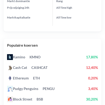
Markt dominantie
Rang
Prijs wijziging
24h
All Time
high
Marktkapitalisatie
All Time
low
Populaire koersen
Kamino
KMNO
17,80%
Cash Cat
CASHCAT
12,40%
Ethereum
ETH
0,20%
Pudgy Penguins
PENGU
3,40%
Block Street
BSB
30,20%