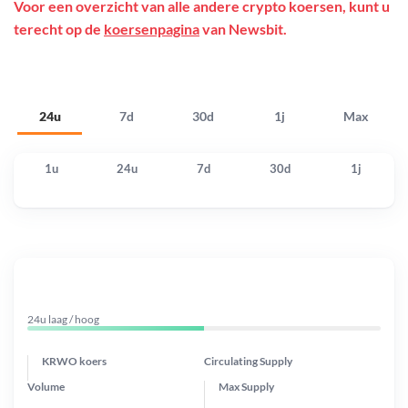
Voor een overzicht van alle andere crypto koersen, kunt u
terecht op de
koersenpagina
van Newsbit.
24u
7d
30d
1j
Max
1u
24u
7d
30d
1j
24u laag / hoog
KRWO koers
Circulating Supply
Volume
Max Supply