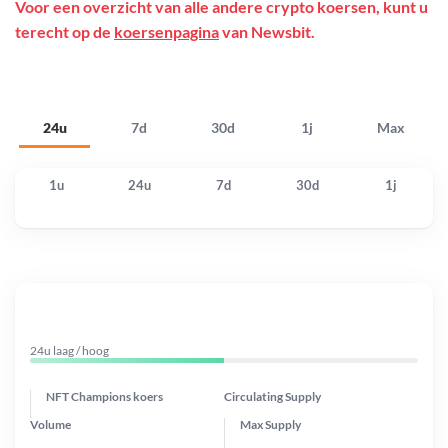
Voor een overzicht van alle andere crypto koersen, kunt u
terecht op de
koersenpagina
van Newsbit.
24u
7d
30d
1j
Max
1u
24u
7d
30d
1j
24u laag / hoog
NFT Champions koers
Circulating Supply
Volume
Max Supply