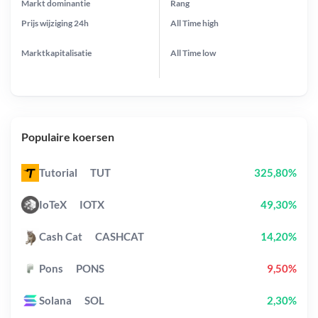
Markt dominantie
Rang
Prijs wijziging
24h
All Time
high
Marktkapitalisatie
All Time
low
Populaire koersen
Tutorial
TUT
325,80%
IoTeX
IOTX
49,30%
Cash Cat
CASHCAT
14,20%
Pons
PONS
9,50%
Solana
SOL
2,30%