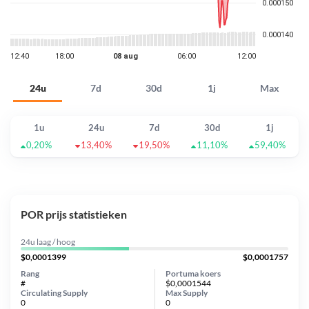
24u
7d
30d
1j
Max
1u
24u
7d
30d
1j
0,20%
13,40%
19,50%
11,10%
59,40%
POR prijs statistieken
24u laag / hoog
$0,0001399
$0,0001757
Rang
Portuma koers
#
$0,0001544
Circulating Supply
Max Supply
0
0