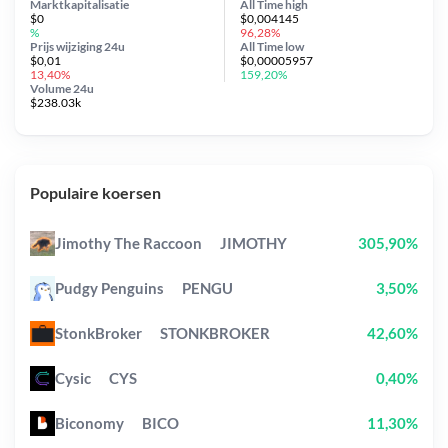
Marktkapitalisatie
All Time
high
$0
$0,004145
%
96,28%
Prijs wijziging
24u
All Time
low
$0,01
$0,00005957
13,40%
159,20%
Volume 24u
$238.03k
Populaire koersen
Jimothy The Raccoon
JIMOTHY
305,90%
Pudgy Penguins
PENGU
3,50%
StonkBroker
STONKBROKER
42,60%
Cysic
CYS
0,40%
Biconomy
BICO
11,30%