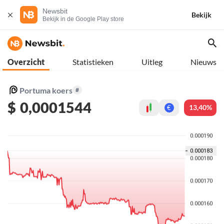
Newsbit
Bekijk
Bekijk in de Google Play store
Overzicht
Statistieken
Uitleg
Nieuws
Portuma koers
#
$
0,0001544
13,40%
€