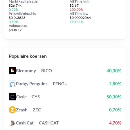
Marktkapitalisatie
All Time
high
$26.74k
$2,67
0,52%
100,00%
Prijs wijziging
24u
All Time
low
$0,0₆3823
$0,00002564
0,80%
190,51%
Volume 24u
$834.17
Populaire koersen
Biconomy
BICO
40,30%
Pudgy Penguins
PENGU
2,80%
Cysic
CYS
50,30%
Zcash
ZEC
0,70%
Cash Cat
CASHCAT
4,70%