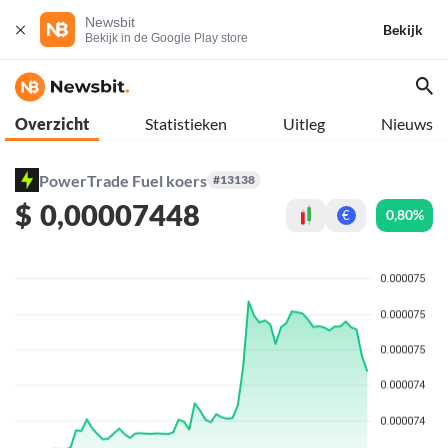
Newsbit
Bekijk
Bekijk in de Google Play store
Overzicht
Statistieken
Uitleg
Nieuws
PowerTrade Fuel koers
#13138
$
0,00007448
0,80%
€