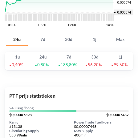
24u
7d
30d
1j
Max
1u
24u
7d
30d
1j
0,40%
0,80%
188,80%
56,20%
99,60%
PTF prijs statistieken
24u laag / hoog
$0,00007398
$0,00007487
Rang
PowerTrade Fuel koers
#13138
$0,00007448
Circulating Supply
Max Supply
358.99mln
400mln