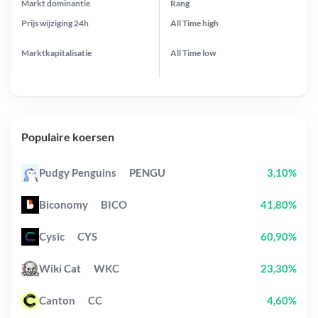
Markt dominantie
Rang
Prijs wijziging
24h
All Time
high
Marktkapitalisatie
All Time
low
Populaire koersen
Pudgy Penguins
PENGU
3,10%
Biconomy
BICO
41,80%
Cysic
CYS
60,90%
Wiki Cat
WKC
23,30%
Canton
CC
4,60%