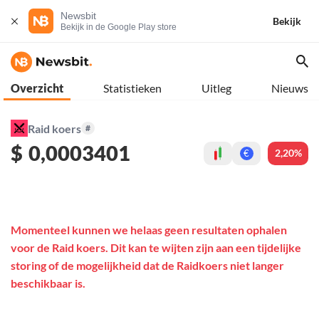
Newsbit
Bekijk
Bekijk in de Google Play store
Overzicht
Statistieken
Uitleg
Nieuws
Raid koers
#
$
0,0003401
2,20%
€
Momenteel kunnen we helaas geen resultaten ophalen
voor de Raid koers. Dit kan te wijten zijn aan een tijdelijke
storing of de mogelijkheid dat de Raidkoers niet langer
beschikbaar is.