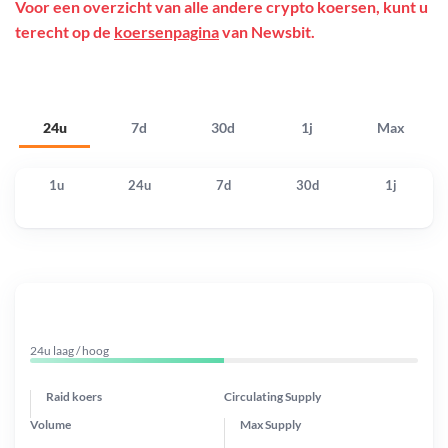
Voor een overzicht van alle andere crypto koersen, kunt u
terecht op de
koersenpagina
van Newsbit.
24u
7d
30d
1j
Max
1u
24u
7d
30d
1j
24u laag / hoog
Raid koers
Circulating Supply
Volume
Max Supply