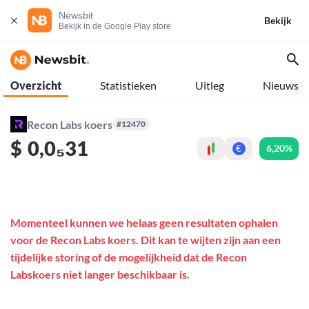
Newsbit
Bekijk
Bekijk in de Google Play store
Overzicht
Statistieken
Uitleg
Nieuws
Recon Labs koers
#12470
$
0,0₅31
6,20%
€
Momenteel kunnen we helaas geen resultaten ophalen
voor de Recon Labs koers. Dit kan te wijten zijn aan een
tijdelijke storing of de mogelijkheid dat de Recon
Labskoers niet langer beschikbaar is.