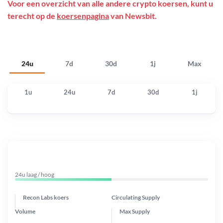
Voor een overzicht van alle andere crypto koersen, kunt u
terecht op de
koersenpagina
van Newsbit.
24u
7d
30d
1j
Max
1u
24u
7d
30d
1j
24u laag / hoog
Recon Labs koers
Circulating Supply
Volume
Max Supply