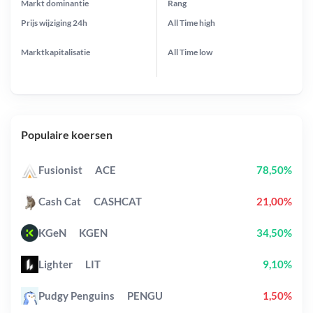
Markt dominantie
Rang
Prijs wijziging
24h
All Time
high
Marktkapitalisatie
All Time
low
Populaire koersen
Fusionist
ACE
78,50%
Cash Cat
CASHCAT
21,00%
KGeN
KGEN
34,50%
Lighter
LIT
9,10%
Pudgy Penguins
PENGU
1,50%