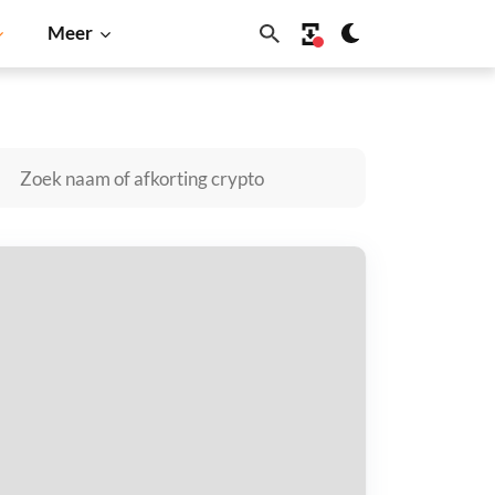
Meer
Dogecoin
Solana
BNB
ewardable kopen
taal met
$
tvang