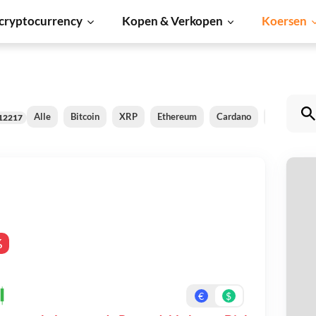
cryptocurrency
Kopen & Verkopen
Koersen
Alle
Bitcoin
XRP
Ethereum
Cardano
Shiba Inu
12217
R
Be
%
On
€
$