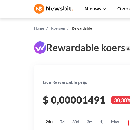
Nieuws
Over 
Home
Koersen
Rewardable
Rewardable koers
#
Live Rewardable prijs
$
0,00001491
30,30
24u
7d
30d
3m
1j
Max