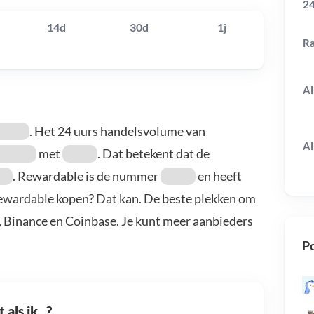
24
14d
30d
1j
R
Al
. Het 24 uurs handelsvolume van
Al
met
. Dat betekent dat de
. Rewardable is de nummer
en heeft
Rewardable kopen? Dat kan. De beste plekken om
, Binance en Coinbase. Je kunt meer aanbieders
Po
als ik...?