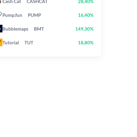
Cash Cat
CASHCAT
28,40%
Pump.fun
PUMP
16,40%
Bubblemaps
BMT
149,30%
Tutorial
TUT
18,80%