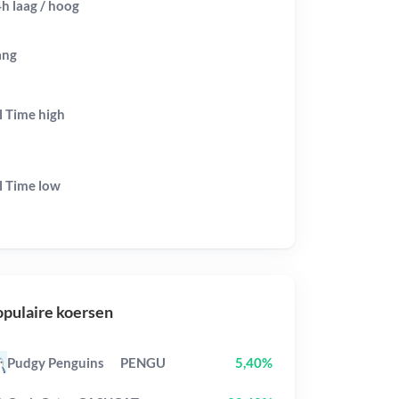
h laag / hoog
ang
l Time
high
l Time
low
pulaire koersen
Pudgy Penguins
PENGU
5,40%