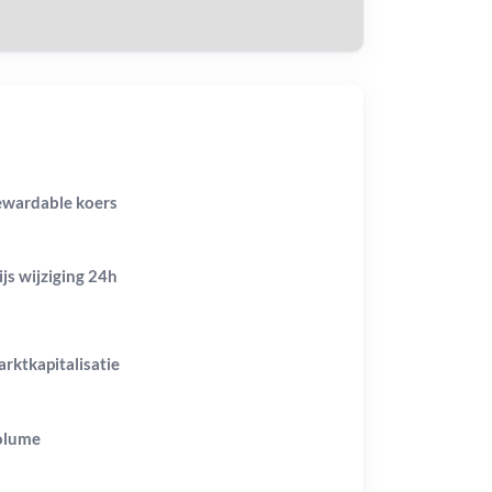
wardable koers
ijs wijziging
24h
rktkapitalisatie
olume