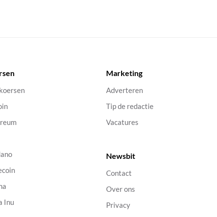
rsen
Marketing
 koersen
Adverteren
oin
Tip de redactie
ereum
Vacatures
dano
Newsbit
ecoin
Contact
na
Over ons
a Inu
Privacy