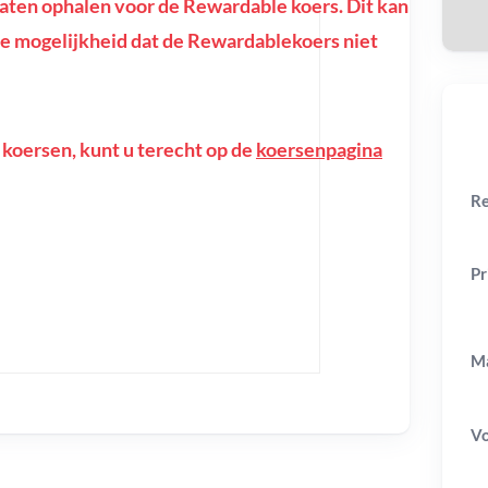
ten ophalen voor de Rewardable koers. Dit kan
of de mogelijkheid dat de Rewardablekoers niet
 koersen, kunt u terecht op de
koersenpagina
Re
Pr
Ma
V