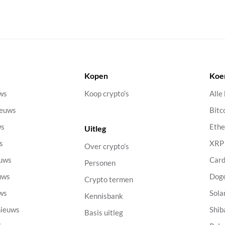
Kopen
Koe
uws
Koop crypto’s
Alle
ieuws
Bitc
ws
Eth
Uitleg
s
XRP
Over crypto’s
euws
Car
Personen
uws
Dog
Crypto termen
uws
Sola
Kennisbank
nieuws
Shib
Basis uitleg