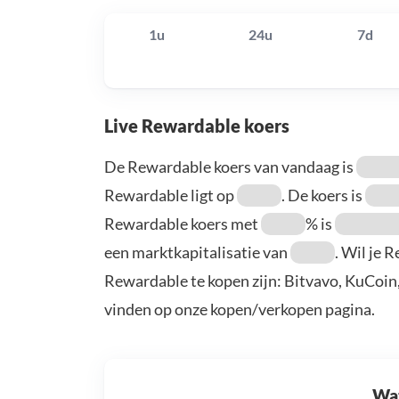
1u
24u
7d
Live Rewardable koers
De Rewardable koers van vandaag is
Rewardable ligt op
. De koers is
Rewardable koers met
% is
een marktkapitalisatie van
. Wil je 
Rewardable te kopen zijn: Bitvavo, KuCoin
vinden op onze kopen/verkopen pagina.
Wat 