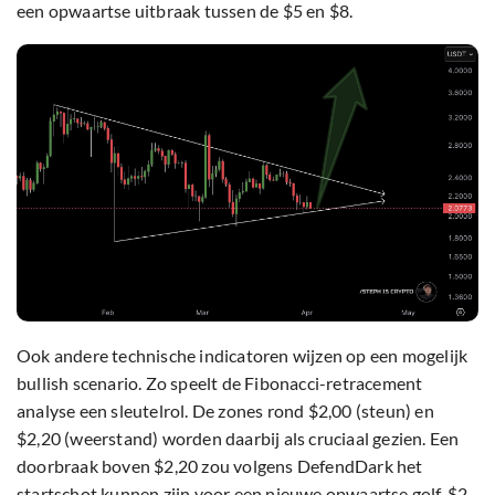
een opwaartse uitbraak tussen de $5 en $8.
Ook andere technische indicatoren wijzen op een mogelijk
bullish scenario. Zo speelt de Fibonacci-retracement
analyse een sleutelrol. De zones rond $2,00 (steun) en
$2,20 (weerstand) worden daarbij als cruciaal gezien. Een
doorbraak boven $2,20 zou volgens DefendDark het
startschot kunnen zijn voor een nieuwe opwaartse golf. $2