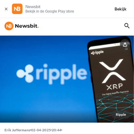
Newsbit
Bekijk
Bekijk in de Google Play store
Ripple
Erik Juffermans
02-04-2025
20:44