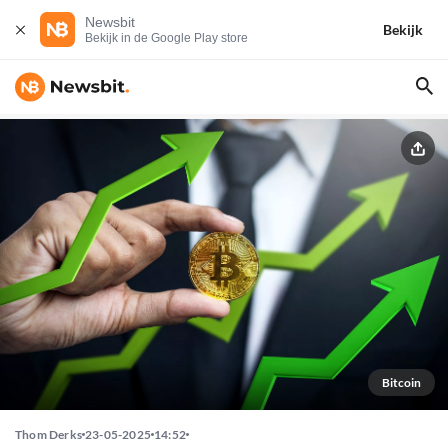
Newsbit
Bekijk
Bekijk in de Google Play store
Bitcoin
Thom Derks
23-05-2025
14:52