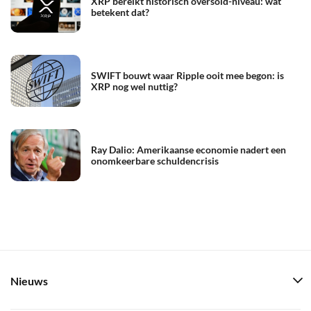
XRP bereikt historisch oversold-niveau: wat
betekent dat?
SWIFT bouwt waar Ripple ooit mee begon: is
XRP nog wel nuttig?
Ray Dalio: Amerikaanse economie nadert een
onomkeerbare schuldencrisis
Nieuws