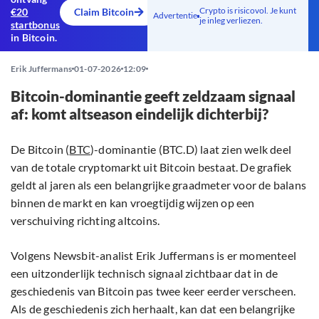
Crypto is risicovol. Je kunt
€20
Claim Bitcoin
Advertentie
je inleg verliezen.
startbonus
in Bitcoin.
Erik Juffermans
01-07-2026
12:09
Bitcoin-dominantie geeft zeldzaam signaal
af: komt altseason eindelijk dichterbij?
De Bitcoin (
BTC
)-dominantie (BTC.D) laat zien welk deel
van de totale cryptomarkt uit Bitcoin bestaat. De grafiek
geldt al jaren als een belangrijke graadmeter voor de balans
binnen de markt en kan vroegtijdig wijzen op een
verschuiving richting altcoins.
Volgens Newsbit-analist Erik Juffermans is er momenteel
een uitzonderlijk technisch signaal zichtbaar dat in de
geschiedenis van Bitcoin pas twee keer eerder verscheen.
Als de geschiedenis zich herhaalt, kan dat een belangrijke