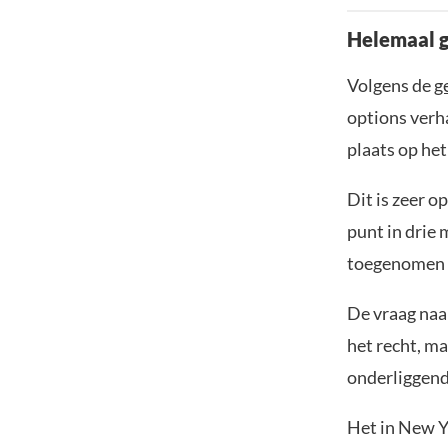
Helemaal g
Volgens de
g
options verha
plaats op het
Dit is zeer 
punt in drie 
toegenomen 
De vraag naar
het recht, ma
onderliggend
Het in New Y