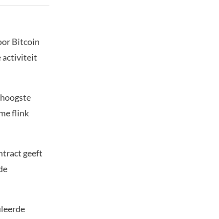
oor Bitcoin
activiteit
 hoogste
me flink
ntract geeft
de
uleerde