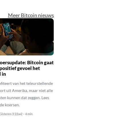
Meer Bitcoin nieuws
oersupdate: Bitcoin gaat
positief gevoel het
 in
fiteert van het teleurstellende
rt uit Amerika, maar niet alle
en kunnen dat zeggen. Lees
de koersen.
Gisteren 3:22u
2 – 4 min