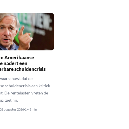
io: Amerikaanse
e nadert een
rbare schuldencrisis
 waarschuwt dat de
e schuldencrisis een kritiek
kt. De rentelasten vreten de
p, ziet hij.
02 augustus 2026
1 – 3 min