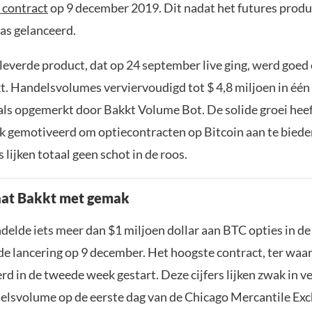
 contract
op 9 december 2019. Dit nadat het futures produ
s gelanceerd.
eleverde product, dat op 24 september live ging, werd goe
t. Handelsvolumes verviervoudigd tot $ 4,8 miljoen in éé
oals opgemerkt door Bakkt Volume Bot. De solide groei hee
jk gemotiveerd om optiecontracten op Bitcoin aan te bieden
s lijken totaal geen schot in de roos.
aat Bakkt met gemak
elde iets meer dan $1 miljoen dollar aan BTC opties in de 
de lancering op 9 december. Het hoogste contract, ter waa
d in de tweede week gestart. Deze cijfers lijken zwak in ve
elsvolume op de eerste dag van de Chicago Mercantile Ex