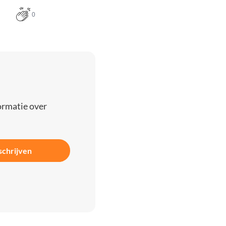
0
ormatie over
schrijven