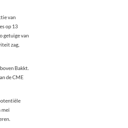
tie van
es op 13
go getuige van
teit zag,
 boven Bakkt.
 van de CME
potentiële
n mei
eren.