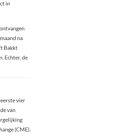
ct in
d ontvangen
n maand na
ft Bakkt
. Echter, de
eerste vier
rde van
rgelijking
change (CME).