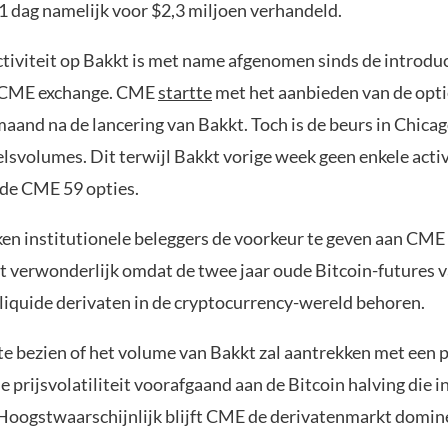
 1 dag namelijk voor $2,3 miljoen verhandeld.
tiviteit op Bakkt is met name afgenomen sinds de introduc
e CME exchange. CME
startte
met het aanbieden van de opti
maand na de lancering van Bakkt. Toch is de beurs in Chica
svolumes. Dit terwijl Bakkt vorige week geen enkele activi
de CME 59 opties.
jken institutionele beleggers de voorkeur te geven aan CME
iet verwonderlijk omdat de twee jaar oude Bitcoin-futures
 liquide derivaten in de cryptocurrency-wereld behoren.
te bezien of het volume van Bakkt zal aantrekken met een 
de prijsvolatiliteit voorafgaand aan de Bitcoin halving die i
 Hoogstwaarschijnlijk blijft CME de derivatenmarkt domin