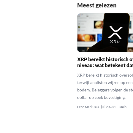
Meest gelezen
XRP bereikt historisch o
niveau: wat betekent da
XRP bereikt historisch overso
terwijl analisten wijzen op ee
bodem. Beleggers volgen de st
dollar op zoek bevestiging.
Leon Markus
30 juli 2026
1 – 3 min