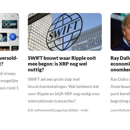
versold-
SWIFT bouwt waar Ripple ooit
Ray Dal
t?
mee begon: is XRP nog wel
economi
nuttig?
onomkee
ld-niveau
SWIFT zet een grote stap met
Ray Dalio
n mogelijke
blockchainbetalingen. Wat betekent dat
Amerikaans
eun rond 1
voor Ripple en blijft XRP nog nodig voor
punt berei
internationale transacties?
begroting o
Erik Juffermans
02 augustus 2026
2 – 4 min
Leon Markus