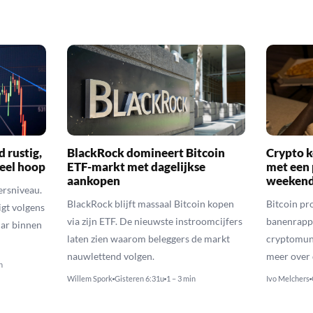
d rustig,
BlackRock domineert Bitcoin
Crypto k
veel hoop
ETF-markt met dagelijkse
met een 
aankopen
weekend
ersniveau.
BlackRock blijft massaal Bitcoin kopen
Bitcoin pro
igt volgens
via zijn ETF. De nieuwste instroomcijfers
banenrappo
lar binnen
laten zien waarom beleggers de markt
cryptomunt
nauwlettend volgen.
meer over 
n
Willem Spork
Gisteren 6:31u
1 – 3 min
Ivo Melchers