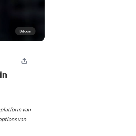
Bitcoin
in
-platform van
 options van