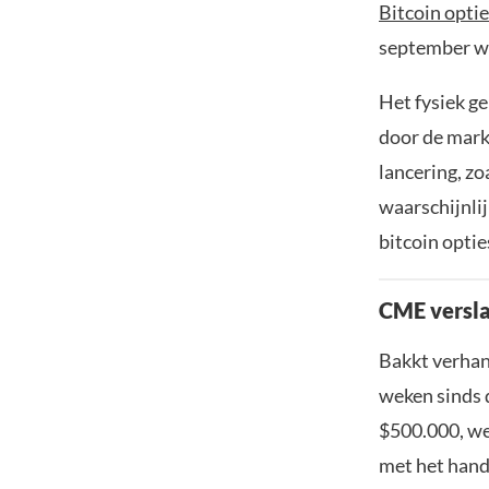
Bitcoin optie
september wa
Het fysiek g
door de mark
lancering, z
waarschijnli
bitcoin optie
CME versl
Bakkt verhand
weken sinds 
$500.000, wer
met het hand