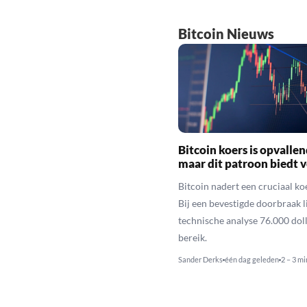
Bitcoin Nieuws
Bitcoin koers is opvallen
maar dit patroon biedt 
Bitcoin nadert een cruciaal ko
Bij een bevestigde doorbraak l
technische analyse 76.000 dol
bereik.
Sander Derks
één dag geleden
2 – 3 mi