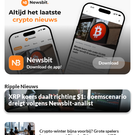
Ripple Nieuws
XRP koers daalt richting $1: doemscenario
dreigt volgens Newsbit-analist
Crypto-winter bijna voorbij? Grote spelers