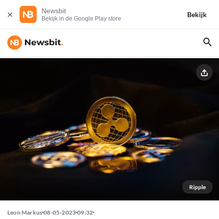
Newsbit
Bekijk
Bekijk in de Google Play store
Ripple
Leon Markus
08-05-2023
09:32