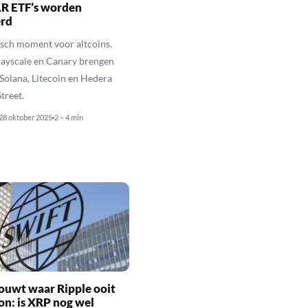
R ETF’s worden
erd
isch moment voor altcoins.
rayscale en Canary brengen
Solana, Litecoin en Hedera
treet.
28 oktober 2025
2 – 4 min
ouwt waar Ripple ooit
n: is XRP nog wel