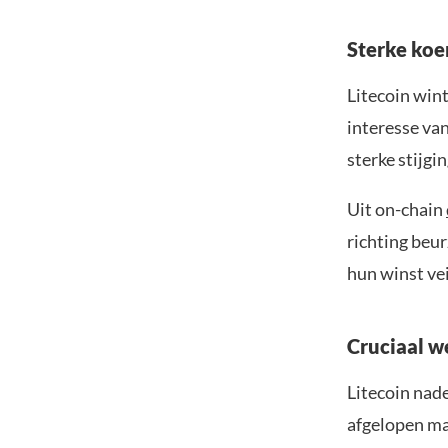
Sterke koe
Litecoin wint
interesse va
sterke stijg
Uit on-chain
richting beu
hun winst vei
Cruciaal w
Litecoin nad
afgelopen ma