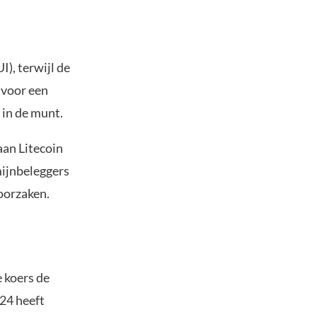
), terwijl de
 voor een
 in de munt.
aan Litecoin
mijnbeleggers
roorzaken.
 koers de
24 heeft