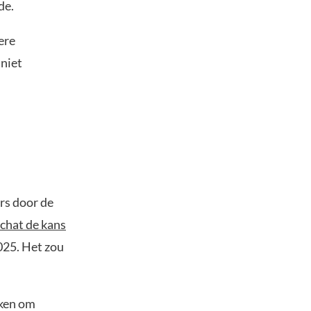
de.
ere
 niet
rs door de
chat de kans
025. Het zou
aken om