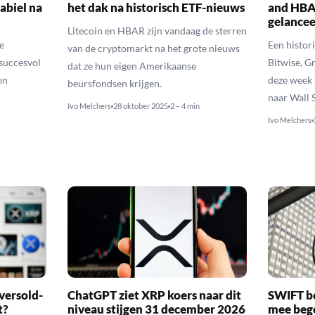
abiel na
het dak na historisch ETF-nieuws
and HBA
gelance
Litecoin en HBAR zijn vandaag de sterren
e
Een histor
van de cryptomarkt na het grote nieuws
succesvol
Bitwise, G
dat ze hun eigen Amerikaanse
en
deze week 
beursfondsen krijgen.
naar Wall S
Ivo Melchers
28 oktober 2025
2 – 4 min
Ivo Melchers
versold-
ChatGPT ziet XRP koers naar dit
SWIFT b
t?
niveau stijgen 31 december 2026
mee bego