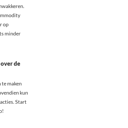
anwakkeren.
 commodity
or op
ts minder
 over de
n te maken
Bovendien kun
acties. Start
o!