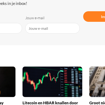
eks in je inbox!
In
Jouw e-mail
ay
Litecoin en HBAR knallen door
Groot ni