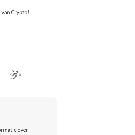
t van Crypto!
0
ormatie over