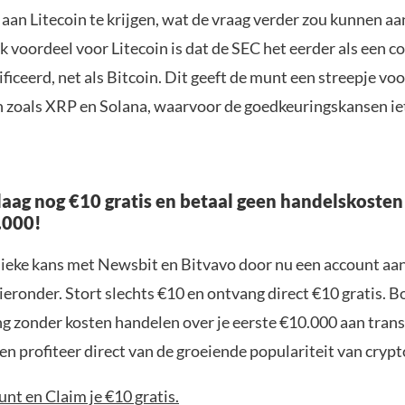
 aan Litecoin te krijgen, wat de vraag verder zou kunnen a
k voordeel voor Litecoin is dat de SEC het eerder als een
ificeerd, net als Bitcoin. Dit geeft de munt een streepje vo
 zoals XRP en Solana, waarvoor de goedkeuringskansen ie
aag nog €10 gratis en betaal geen handelskosten
.000!
nieke kans met Newsbit en Bitvavo door nu een account aa
ieronder. Stort slechts €10 en ontvang direct €10 gratis. 
ng zonder kosten handelen over je eerste €10.000 aan trans
n profiteer direct van de groeiende populariteit van crypt
nt en Claim je €10 gratis.