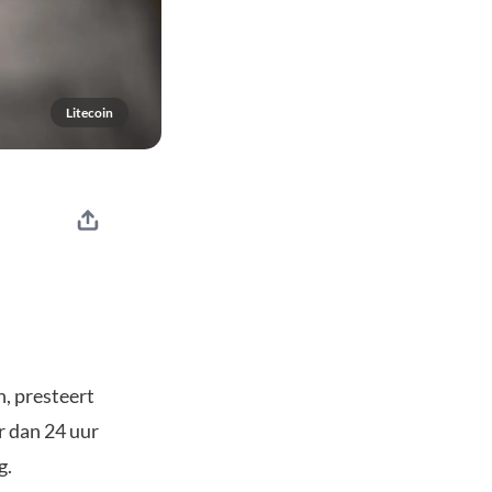
Litecoin
, presteert
r dan 24 uur
g.