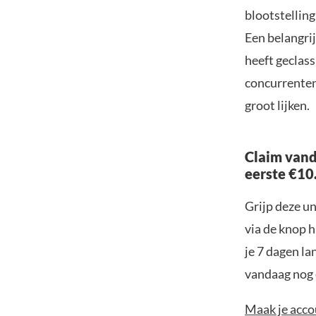
blootstelling
Een belangrij
heeft geclass
concurrenten
groot lijken.
Claim vand
eerste €10
Grijp deze u
via de knop h
je 7 dagen la
vandaag nog e
Maak je accou