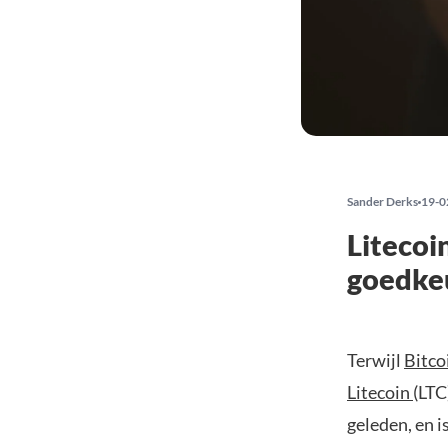
Sander Derks
19-0
Litecoi
goedkeu
Terwijl
Bitco
Litecoin
(LTC
geleden, en 