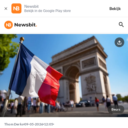
Newsbit
Bekijk
Bekijk in de Google Play store
Beurs
Thom Derks
09-05-2026
12:05