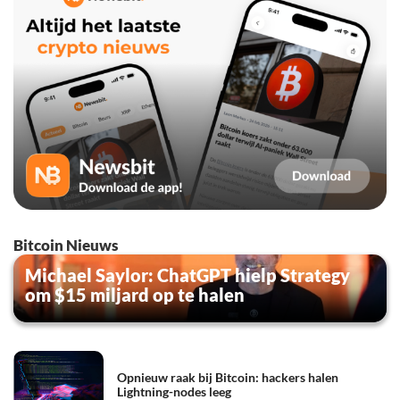
Bitcoin Nieuws
Michael Saylor: ChatGPT hielp Strategy
om $15 miljard op te halen
Opnieuw raak bij Bitcoin: hackers halen
Lightning-nodes leeg