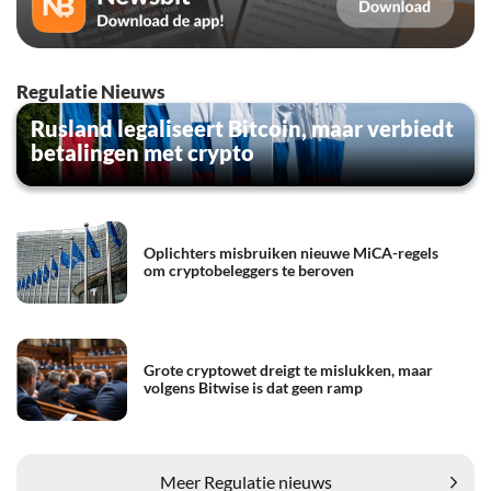
Regulatie Nieuws
Rusland legaliseert Bitcoin, maar verbiedt
betalingen met crypto
Oplichters misbruiken nieuwe MiCA-regels
om cryptobeleggers te beroven
Grote cryptowet dreigt te mislukken, maar
volgens Bitwise is dat geen ramp
Meer Regulatie nieuws