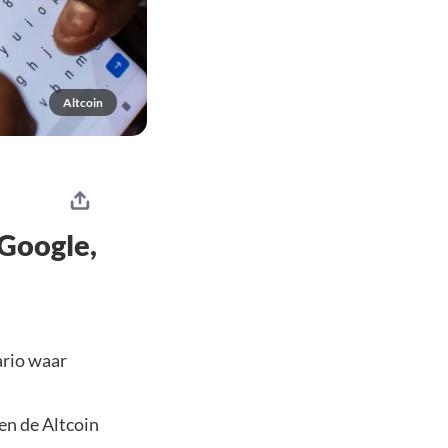
Altcoin
Google,
ario waar
en de Altcoin