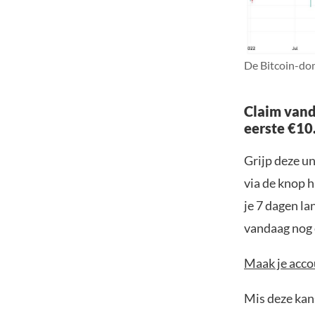
De Bitcoin-dom
Claim vand
eerste €10
Grijp deze u
via de knop h
je 7 dagen la
vandaag nog e
Maak je accou
Mis deze kans