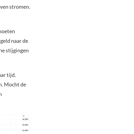
ijven stromen.
 moeten
geld naar de
he stijgingen
ar tijd.
n. Mocht de
n