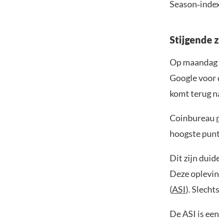
Season‑index z
Stijgende 
Op maandag
Google voor d
komt terug na
Coinbureau
hoogste punt
Dit zijn duid
Deze oplevin
(
ASI
). Slecht
De ASI is een