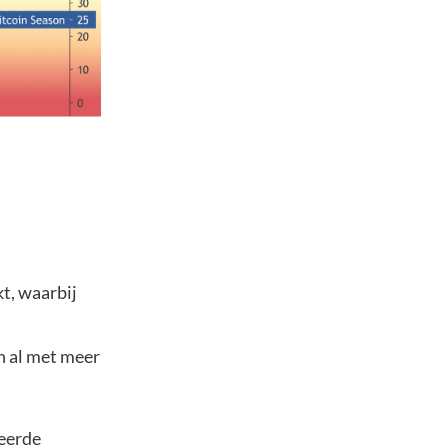
t, waarbij
n al met meer
seerde