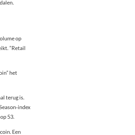
 dalen.
kvolume op
ikt. ”Retail
oin” het
l terug is.
 Season‑index
 op 53.
tcoin. Een