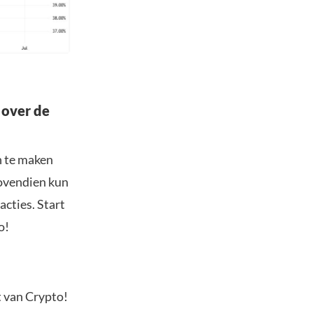
 over de
n te maken
Bovendien kun
acties. Start
o!
t van Crypto!