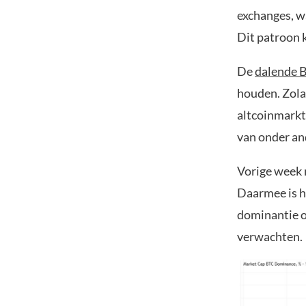
exchanges, wa
Dit patroon 
De
dalende B
houden. Zola
altcoinmarkt
van onder an
Vorige week m
Daarmee is h
dominantie o
verwachten.