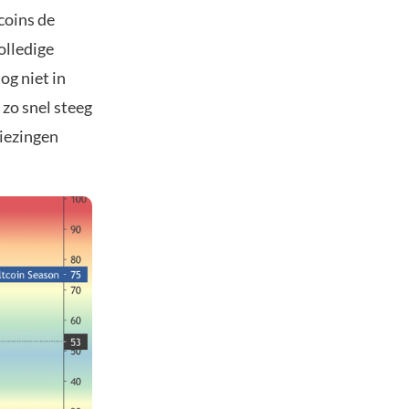
coins de
olledige
og niet in
 zo snel steeg
iezingen