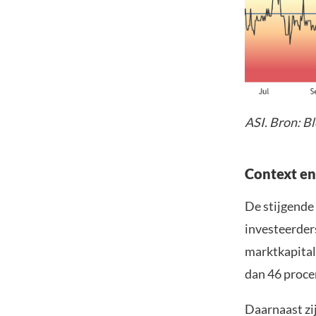
ASI. Bron: B
Context en
De stijgende 
investeerder
marktkapitali
dan 46 proc
Daarnaast zij