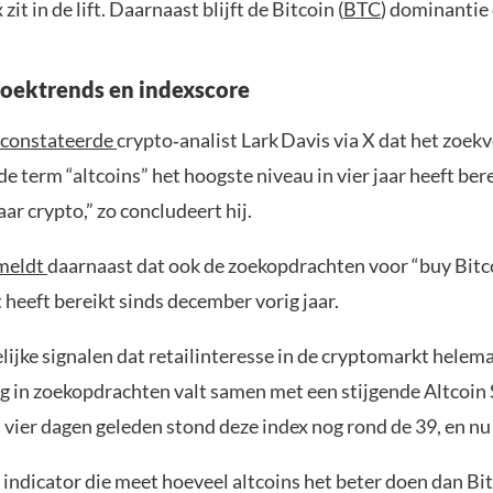
it in de lift. Daarnaast blijft de Bitcoin (
BTC
) dominantie
zoektrends en indexscore
constateerde
crypto‑analist Lark Davis via X dat het zoe
e term “altcoins” het hoogste niveau in vier jaar heeft bere
ar crypto,” zo concludeert hij.
meldt
daarnaast dat ook de zoekopdrachten voor “buy Bitc
 heeft bereikt sinds december vorig jaar.
elijke signalen dat retailinteresse in de cryptomarkt helemaa
g in zoekopdrachten valt samen met een stijgende Altcoin
s vier dagen geleden stond deze index nog rond de 39, en nu
 indicator die meet hoeveel altcoins het beter doen dan Bi