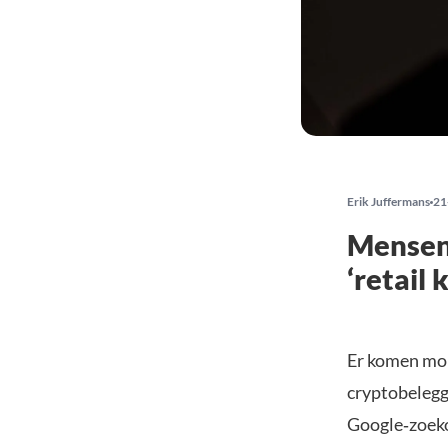
Erik Juffermans
21
Mensen 
‘retail
Er komen mom
cryptobelegge
Google‑zoekop