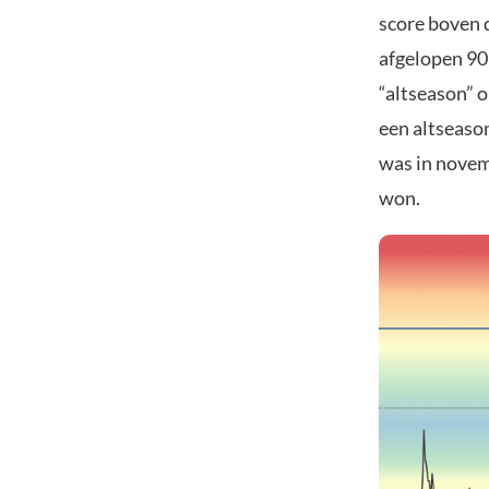
score boven d
afgelopen 90 
“altseason” o
een altseason
was in novem
won.