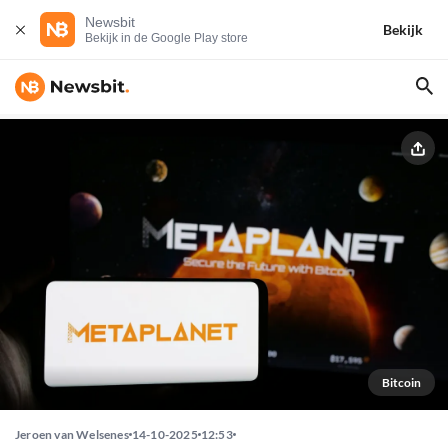
Newsbit
Bekijk
Bekijk in de Google Play store
Bitcoin
Jeroen van Welsenes
14-10-2025
12:53