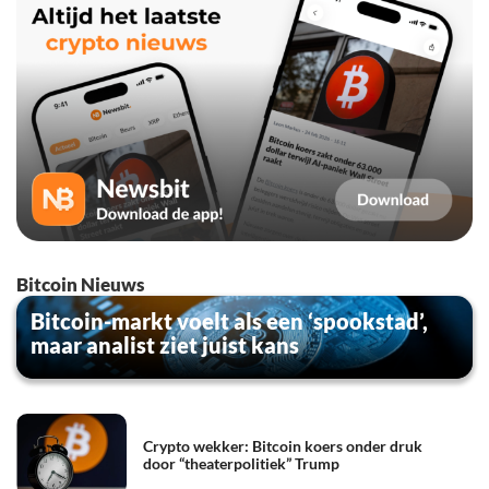
Bitcoin Nieuws
Bitcoin-markt voelt als een ‘spookstad’,
maar analist ziet juist kans
Crypto wekker: Bitcoin koers onder druk
door “theaterpolitiek” Trump