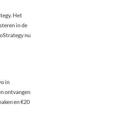
ategy. Het
steren in de
roStrategy nu
o in
ten ontvangen
maken en €20