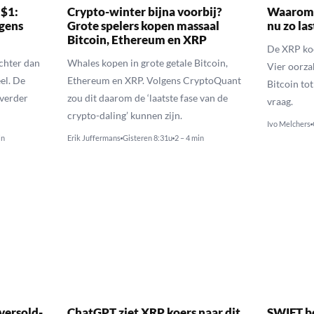
 $1:
Crypto-winter bijna voorbij?
Waarom 
gens
Grote spelers kopen massaal
nu zo las
Bitcoin, Ethereum en XRP
De XRP koer
echter dan
Whales kopen in grote getale Bitcoin,
Vier oorza
el. De
Ethereum en XRP. Volgens CryptoQuant
Bitcoin to
 verder
zou dit daarom de ‘laatste fase van de
vraag.
crypto-daling’ kunnen zijn.
Ivo Melchers
in
Erik Juffermans
Gisteren 8:31u
2 – 4 min
versold-
ChatGPT ziet XRP koers naar dit
SWIFT b