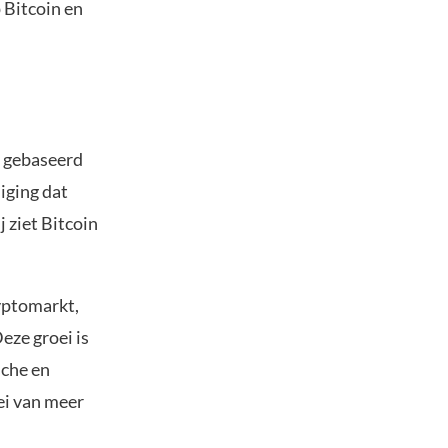
p Bitcoin en
et gebaseerd
iging dat
j ziet Bitcoin
ryptomarkt,
eze groei is
sche en
ei van meer