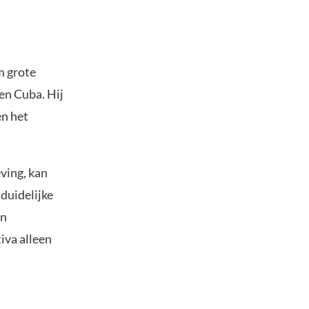
m grote
en Cuba. Hij
en het
eving, kan
 duidelijke
an
iva alleen