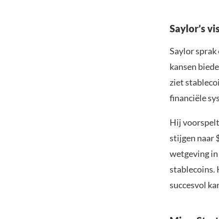
Saylor’s vi
Saylor sprak
kansen biede
ziet stableco
financiële s
Hij voorspelt
stijgen naar $
wetgeving in 
stablecoins. 
succesvol kan