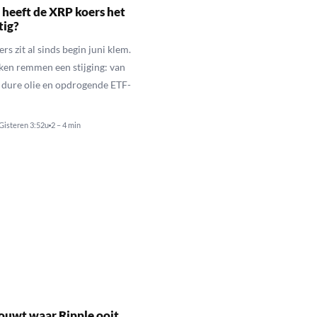
heeft de XRP koers het
tig?
s zit al sinds begin juni klem.
ken remmen een stijging: van
t dure olie en opdrogende ETF-
Gisteren 3:52u
2 – 4 min
ouwt waar Ripple ooit