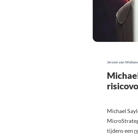
Jeroen van Welsen
Michael
risicovo
Michael Sayl
MicroStrateg
tijdens een
r