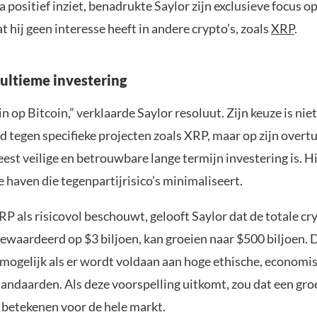
va positief inziet, benadrukte Saylor zijn exclusieve focus o
t hij geen interesse heeft in andere crypto’s, zoals
XRP
.
 ultieme investering
in op Bitcoin,” verklaarde Saylor resoluut. Zijn keuze is ni
 tegen specifieke projecten zoals XRP, maar op zijn overtu
est veilige en betrouwbare lange termijn investering is. Hi
ge haven die tegenpartijrisico’s minimaliseert.
P als risicovol beschouwt, gelooft Saylor dat de totale c
waardeerd op $3 biljoen, kan groeien naar $500 biljoen. D
mogelijk als er wordt voldaan aan hoge ethische, economi
tandaarden. Als deze voorspelling uitkomt, zou dat een gro
betekenen voor de hele markt.