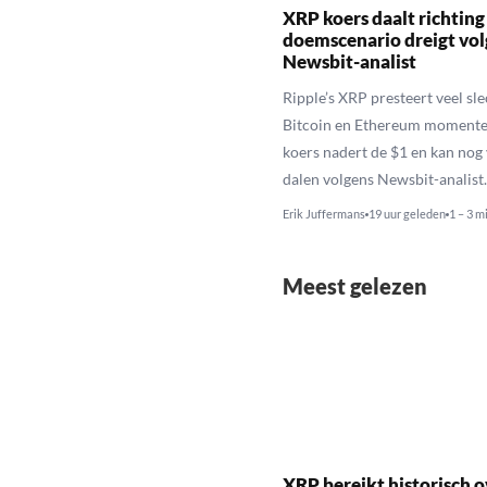
XRP koers daalt richting
doemscenario dreigt vol
Newsbit-analist
Ripple’s XRP presteert veel sl
Bitcoin en Ethereum momente
koers nadert de $1 en kan nog
dalen volgens Newsbit-analist.
Erik Juffermans
19 uur geleden
1 – 3 m
Meest gelezen
XRP bereikt historisch o