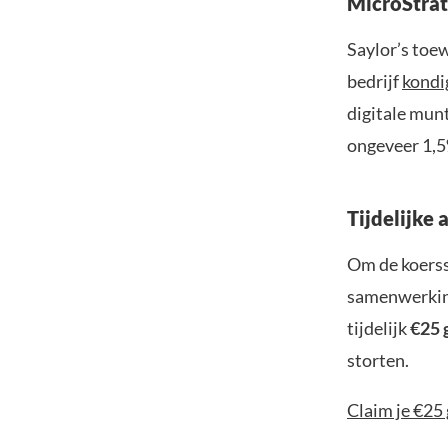
MicroStrat
Saylor’s toew
bedrijf
kondi
digitale mun
ongeveer 1,5%
Tijdelijke 
Om de koerss
samenwerking
tijdelijk
€25 
storten.
Claim je €25 