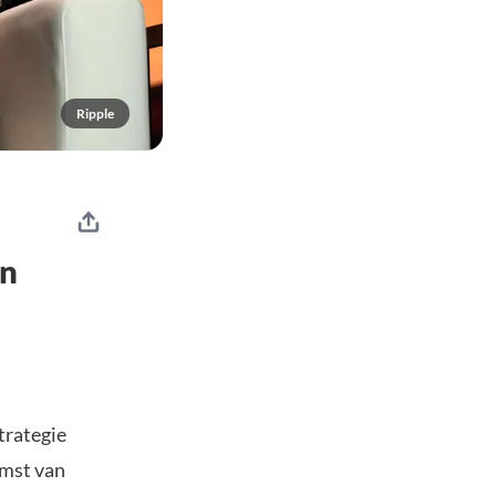
Ripple
en
trategie
omst van