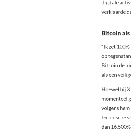
digitale acti
verklaarde da
Bitcoin als
“Ik zet 100% 
op tegenstand
Bitcoin de me
als een veili
Hoewel hij XR
momenteel ge
volgens hem 
technische s
dan 16.500% 