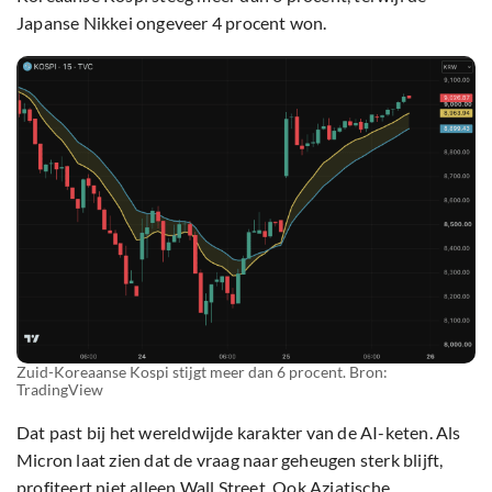
Japanse Nikkei ongeveer 4 procent won.
Zuid-Koreaanse Kospi stijgt meer dan 6 procent. Bron:
TradingView
Dat past bij het wereldwijde karakter van de AI-keten. Als
Micron laat zien dat de vraag naar geheugen sterk blijft,
profiteert niet alleen Wall Street. Ook Aziatische