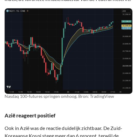
Nasdaq 100-futures springen omhoog. Bron: TradingView
Azië reageert positief
Ook in Azië was de reactie duidelijk zichtbaar. De Zuid-
Koreaanse Kospi steeg meer dan 6 procent, terwijl de