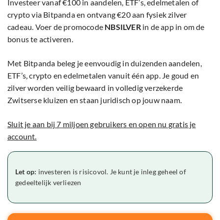
Investeer vanaf €100 in aandelen, ETF’s, edelmetalen of
crypto via Bitpanda en ontvang €20 aan fysiek zilver
cadeau. Voer de promocode
NBSILVER
in de app in om de
bonus te activeren.
Met Bitpanda beleg je eenvoudig in duizenden aandelen,
ETF’s, crypto en edelmetalen vanuit één app. Je goud en
zilver worden veilig bewaard in volledig verzekerde
Zwitserse kluizen en staan juridisch op jouw naam.
Sluit je aan bij 7 miljoen gebruikers en open nu gratis je
account.
Let op:
investeren is risicovol. Je kunt je inleg geheel of
gedeeltelijk verliezen