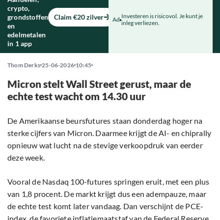
crypto,
Investeren is risicovol. Je kunt je
grondstoffen
Claim €20 zilver
Ad
inleg verliezen.
en
edelmetalen
in 1 app
Thom Derks
25-06-2026
10:45
Micron stelt Wall Street gerust, maar de
echte test wacht om 14.30 uur
De Amerikaanse beursfutures staan donderdag hoger na
sterke cijfers van Micron. Daarmee krijgt de AI- en chiprally
opnieuw wat lucht na de stevige verkoopdruk van eerder
deze week.
Vooral de Nasdaq 100-futures springen eruit, met een plus
van 1,8 procent. De markt krijgt dus een adempauze, maar
de echte test komt later vandaag. Dan verschijnt de PCE-
index, de favoriete inflatiemaatstaf van de Federal Reserve.