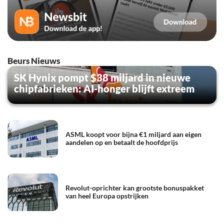
Beurs Nieuws
SK Hynix pompt $38 miljard in nieuwe
chipfabrieken: AI-honger blijft extreem
ASML koopt voor bijna €1 miljard aan eigen
aandelen op en betaalt de hoofdprijs
Revolut-oprichter kan grootste bonuspakket
van heel Europa opstrijken