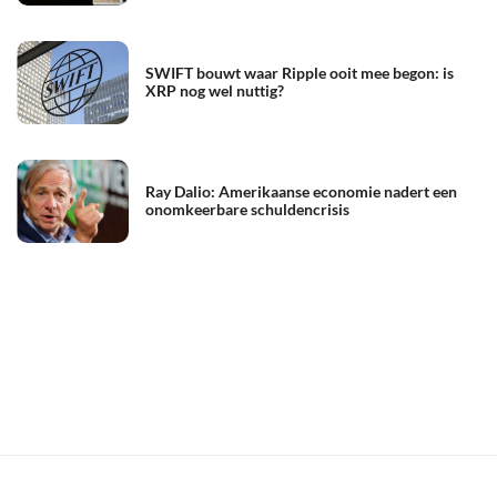
SWIFT bouwt waar Ripple ooit mee begon: is
XRP nog wel nuttig?
Ray Dalio: Amerikaanse economie nadert een
onomkeerbare schuldencrisis