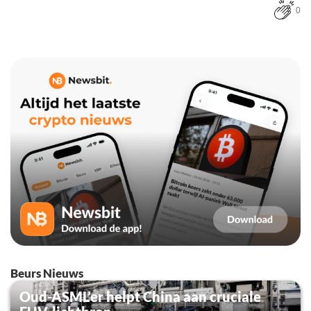
0
Beurs Nieuws
Oud-ASML’er helpt China aan cruciale