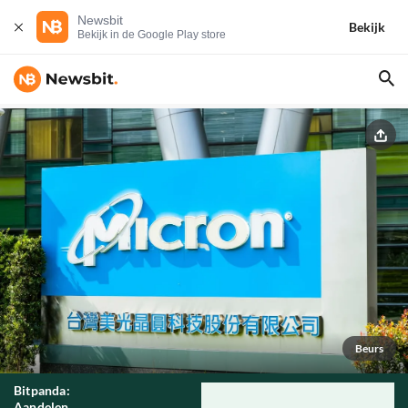
Newsbit
Bekijk
Bekijk in de Google Play store
Beurs
Bitpanda:
Aandelen,