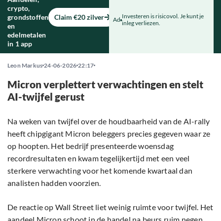
crypto,
Investeren is risicovol. Je kunt je
grondstoffen
Claim €20 zilver
Ad
inleg verliezen.
en
edelmetalen
in 1 app
Leon Markus
24-06-2026
22:17
Micron verplettert verwachtingen en stelt
AI-twijfel gerust
Na weken van twijfel over de houdbaarheid van de AI-rally
heeft chipgigant Micron beleggers precies gegeven waar ze
op hoopten. Het bedrijf presenteerde woensdag
recordresultaten en kwam tegelijkertijd met een veel
sterkere verwachting voor het komende kwartaal dan
analisten hadden voorzien.
De reactie op Wall Street liet weinig ruimte voor twijfel. Het
aandeel Micron schoot in de handel na beurs ruim negen