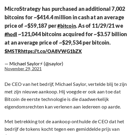
MicroStrategy has purchased an additional 7,002
bitcoins for ~$414.4 million in cash at an average
price of ~$59,187 per
. As of 11/29/21 we
#bitcoin
~121,044 bitcoins acquired for ~$3.57 billion
#hodl
at an average price of ~$29,534 per bitcoin.
$MSTR
https://t.co/OA8VWG1bZX
— Michael Saylor⚡️ (@saylor)
November 29, 2021
De CEO van het bedrijf, Michael Saylor, vertelde blij te zijn
met zijn nieuwe aankoop. Hij voegde er ook aan toe dat
Bitcoin de eerste technologie is die daadwerkelijk
eigendomsrechten kan verlenen aan iedereen op aarde.
Met betrekking tot de aankoop onthulde de CEO dat het
bedrijf de tokens kocht tegen een gemiddelde prijs van