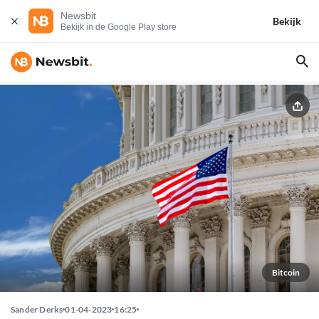
Newsbit
Bekijk
Bekijk in de Google Play store
Bitcoin
Sander Derks
01-04-2023
16:25