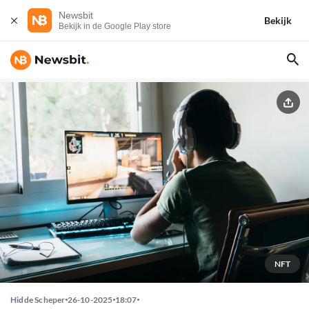
Newsbit
Bekijk
Bekijk in de Google Play store
NFT
Hidde Scheper
26-10-2025
18:07