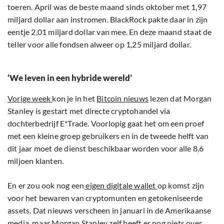
toeren. April was de beste maand sinds oktober met 1,97
miljard dollar aan instromen. BlackRock pakte daar in zijn
eentje 2,01 miljard dollar van mee. En deze maand staat de
teller voor alle fondsen alweer op 1,25 miljard dollar.
‘We leven in een hybride wereld’
Vorige week
kon je in het
Bitcoin nieuws
lezen dat Morgan
Stanley is gestart met directe cryptohandel via
dochterbedrijf E*Trade. Voorlopig gaat het om een proef
met een kleine groep gebruikers en in de tweede helft van
dit jaar moet de dienst beschikbaar worden voor alle 8,6
miljoen klanten.
En er zou ook nog een
eigen digitale wallet
op komst zijn
voor het bewaren van cryptomunten en getokeniseerde
assets. Dat nieuws verscheen in januari in de Amerikaanse
media, maar Morgan Stanley zelf heeft er nog niets over