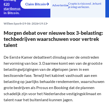
Crypto is risicovol. Je kunt
€20
Claim Bitcoin
Advertentie
je inleg verliezen.
startbonus
in Bitcoin.
Willem Spork
29-06-2026
19:13
Morgen debat over nieuwe box 3-belasting:
techbedrijven waarschuwen voor vertrek
talent
De Eerste Kamer debatteert dinsdag over de omstreden
hervorming van box 3. Daarmee komt een van de grootste
belastingwijzigingen van de afgelopen jaren in een
beslissende fase. Terwijl het kabinet vasthoudt aan een
belasting op jaarlijks behaalde rendementen, waarschuwen
grote bedrijven als Prosus en Booking dat de plannen
schadelijk zijn voor het Nederlandse vestigingsklimaat en
talent naar het buitenland kunnen jagen.