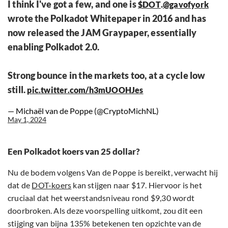
I think I've got a few, and one is
.
$DOT
@gavofyork
wrote the Polkadot Whitepaper in 2016 and has
now released the JAM Graypaper, essentially
enabling Polkadot 2.0.
Strong bounce in the markets too, at a cycle low
still.
pic.twitter.com/h3mUOOHJes
— Michaël van de Poppe (@CryptoMichNL)
May 1, 2024
Een Polkadot koers van 25 dollar?
Nu de bodem volgens Van de Poppe is bereikt, verwacht hij
dat de
DOT-koers
kan stijgen naar $17. Hiervoor is het
cruciaal dat het weerstandsniveau rond $9,30 wordt
doorbroken. Als deze voorspelling uitkomt, zou dit een
stijging van bijna 135% betekenen ten opzichte van de