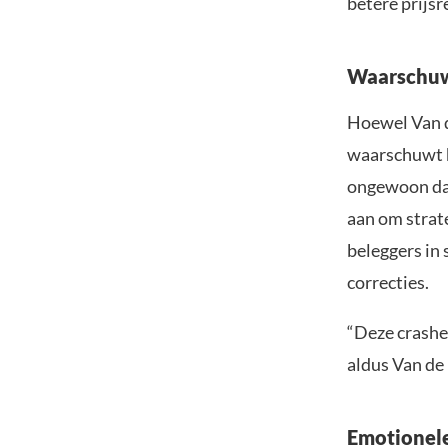
betere prijs
Waarschuwi
Hoewel Van d
waarschuwt hi
ongewoon dat
aan om strate
beleggers in 
correcties.
“Deze crashe
aldus Van de
Emotionele