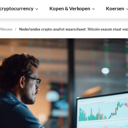
cryptocurrency
Kopen & Verkopen
Koersen
n Nieuws
Nederlandse crypto-analist waarschuwt: ‘Altcoin season staat voo