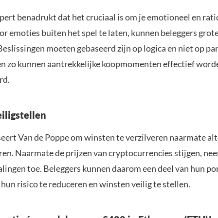
ert benadrukt dat het cruciaal is om je emotioneel en rati
r emoties buiten het spel te laten, kunnen beleggers grot
eslissingen moeten gebaseerd zijn op logica en niet op pan
een zo kunnen aantrekkelijke koopmomenten effectief word
rd.
iligstellen
seert Van de Poppe om winsten te verzilveren naarmate alt
en. Naarmate de prijzen van cryptocurrencies stijgen, nee
alingen toe. Beleggers kunnen daarom een deel van hun por
un risico te reduceren en winsten veilig te stellen.