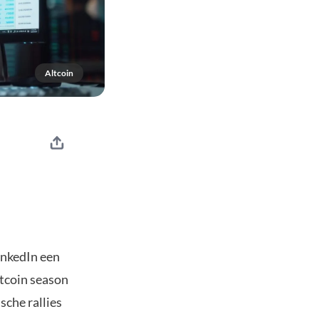
Altcoin
inkedIn een
ltcoin season
sche rallies