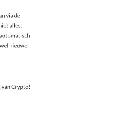
an via de
iet alles:
 automatisch
zowel nieuwe
t van Crypto!