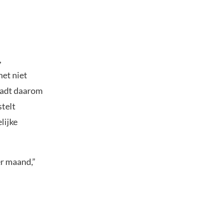
,
het niet
aadt daarom
stelt
lijke
er maand,”