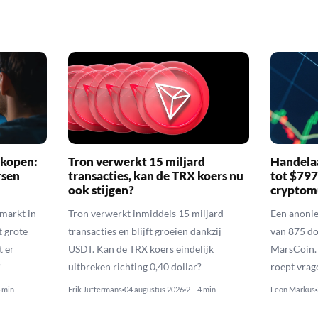
 kopen:
Tron verwerkt 15 miljard
Handelaa
rsen
transacties, kan de TRX koers nu
tot $79
ook stijgen?
cryptom
nmarkt in
Tron verwerkt inmiddels 15 miljard
Een anoni
t grote
transacties en blijft groeien dankzij
van 875 do
t er
USDT. Kan de TRX koers eindelijk
MarsCoin. 
?
uitbreken richting 0,40 dollar?
roept vrag
4 min
Erik Juffermans
04 augustus 2026
2 – 4 min
Leon Markus