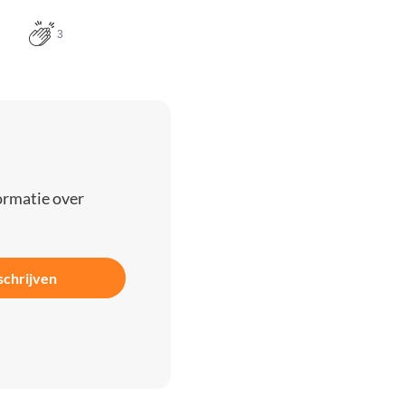
3
ormatie over
schrijven