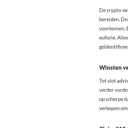
De crypto-exp
bereiden. Doo
voorkomen. B
euforie. All
geïdentificee
Winsten ve
Tot slot advi
verder vorder
op scherpe d
verkopen om h