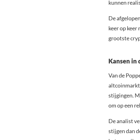
kunnen realis
De afgelopen
keer op keer 
grootste cry
Kansen in 
Van de Poppe
altcoinmarkt 
stijgingen. M
om op een rel
De analist v
stijgen dan 