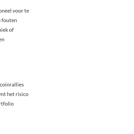
oneel voor te
e fouten
iek of
en
coinrallies
mt het risico
tfolio