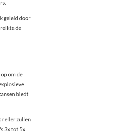
rs.
k geleid door
ereikte de
s op om de
 explosieve
 kansen biedt
neller zullen
s 3x tot 5x