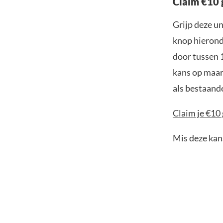
Claim €10 
Grijp deze u
knop hieronde
door tussen 
kans op maar 
als bestaand
Claim je €10
Mis deze kans