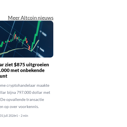
Meer Altcoin nieuws
r ziet $875 uitgroeien
7.000 met onbekende
unt
eme cryptohandelaar maakte
llar bijna 797.000 dollar met
De opvallende transactie
en op over voorkennis.
31 juli 2026
1 – 2 min