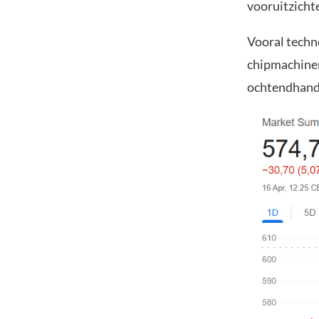
vooruitzicht
Vooral techn
chipmachinem
ochtendhande