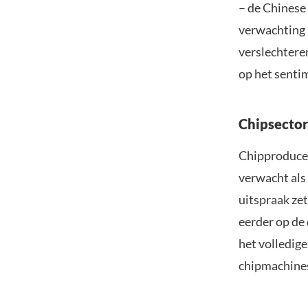
– de Chinese
verwachting 
verslechtere
op het senti
Chipsector
Chipproducen
verwacht als
uitspraak ze
eerder op de
het volledig
chipmachines