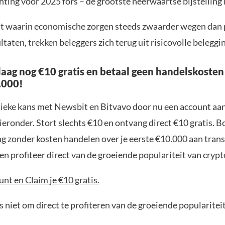
ing voor 2025 fors – de grootste neerwaartse bijstelling in
at waarin economische zorgen steeds zwaarder wegen dan 
taten, trekken beleggers zich terug uit risicovolle beleggi
aag nog €10 gratis en betaal geen handelskosten
.000!
nieke kans met Newsbit en Bitvavo door nu een account aa
ieronder. Stort slechts €10 en ontvang direct €10 gratis. 
ng zonder kosten handelen over je eerste €10.000 aan trans
n profiteer direct van de groeiende populariteit van crypt
nt en Claim je €10 gratis.
 niet om direct te profiteren van de groeiende popularitei