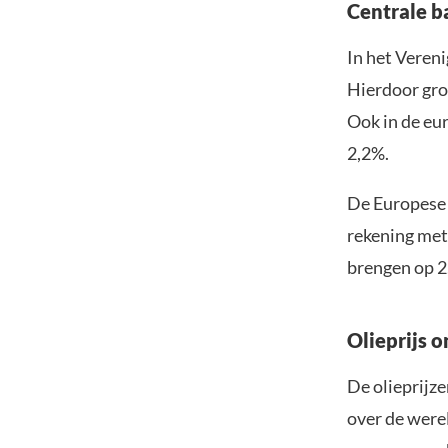
Centrale b
In het Vereni
Hierdoor groe
Ook in de eur
2,2%.
De Europese 
rekening met
brengen op 2
Olieprijs 
De olieprijz
over de were