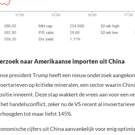
rzoek naar Amerikaanse importen uit China
se president Trump heeft een nieuw onderzoek aangekon
voertarieven op kritieke mineralen, een sector waarin Chin
sitie inneemt. Deze stap wakkert de vrees aan voor een v
 het handelsconflict, zeker nu de VS recent al invoertariev
rhoogden tot maar liefst 145%.
onomische cijfers uit China aanvankelijk voor enig optim