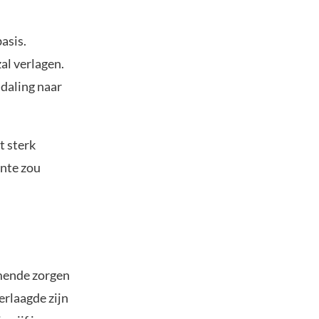
asis.
al verlagen.
 daling naar
t sterk
ente zou
emende zorgen
erlaagde zijn