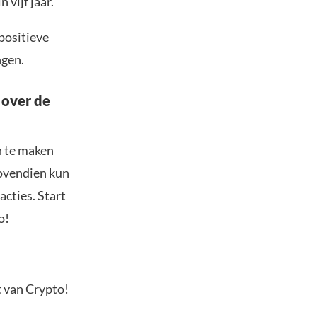
 vijf jaar.
positieve
ngen.
 over de
n te maken
Bovendien kun
acties. Start
o!
t van Crypto!