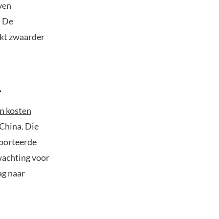
ven
. De
ukt zwaarder
L
an kosten
China. Die
pporteerde
wachting voor
ag naar