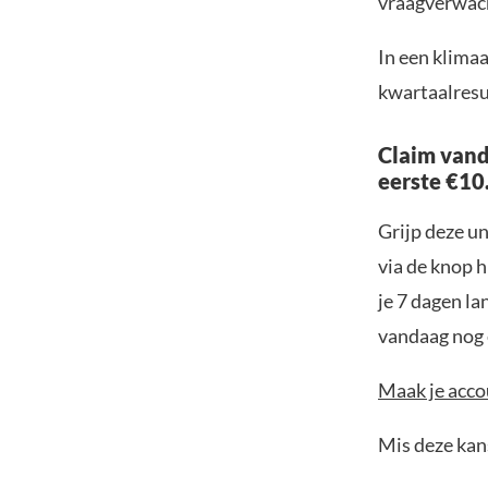
vraagverwacht
In een klima
kwartaalresul
Claim vand
eerste €10
Grijp deze u
via de knop h
je 7 dagen la
vandaag nog e
Maak je accou
Mis deze kans