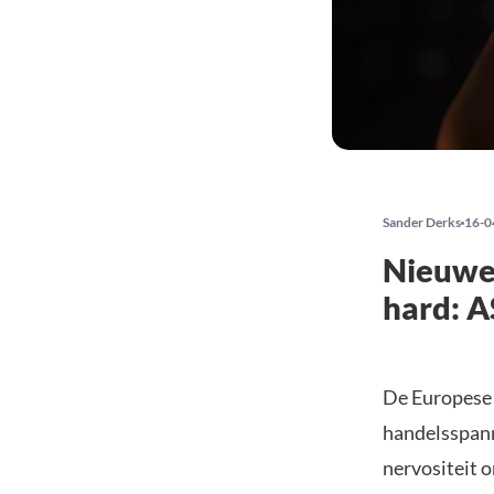
Sander Derks
16-0
Nieuwe
hard: A
De Europese 
handelsspann
nervositeit 