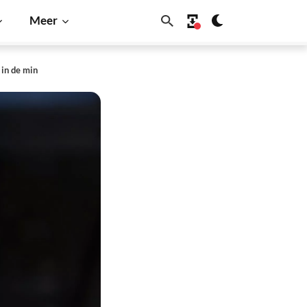
Meer
in de min