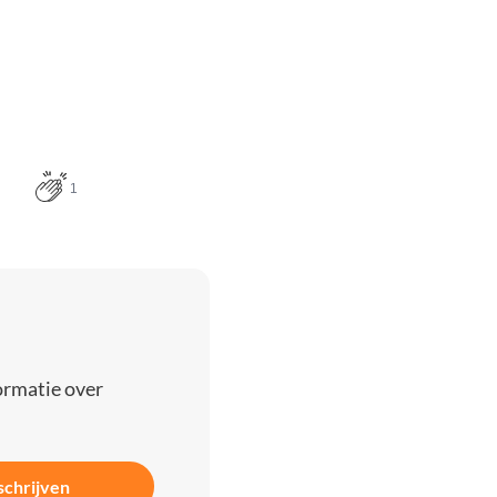
1
ormatie over
schrijven