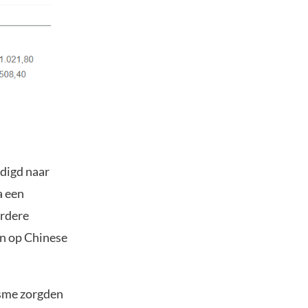
digd naar
a een
erdere
en op Chinese
isme zorgden