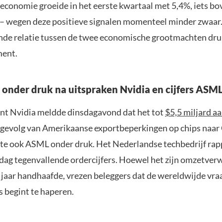
 economie groeide in het eerste kwartaal met 5,4%, iets bo
– wegen deze positieve signalen momenteel minder zwaar
nde relatie tussen de twee economische grootmachten dr
ment.
 onder druk na uitspraken Nvidia en cijfers ASM
t Nvidia meldde dinsdagavond dat het tot
$5,5 miljard a
 gevolg van Amerikaanse exportbeperkingen op chips naar 
tte ook ASML onder druk. Het Nederlandse techbedrijf ra
 dag tegenvallende ordercijfers. Hoewel het zijn omzetver
e jaar handhaafde, vrezen beleggers dat de wereldwijde vra
 begint te haperen.