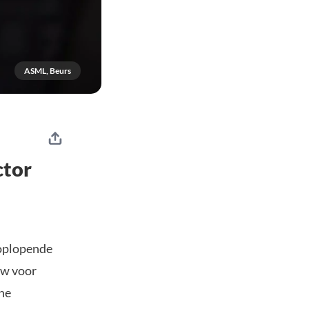
ASML, Beurs
ctor
 oplopende
uw voor
che