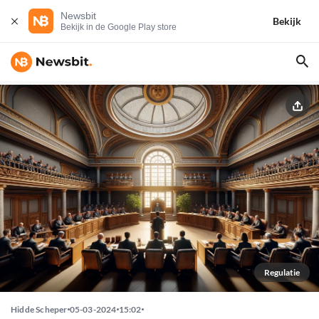
Newsbit
Bekijk
Bekijk in de Google Play store
Regulatie
Hidde Scheper
05-03-2024
15:02