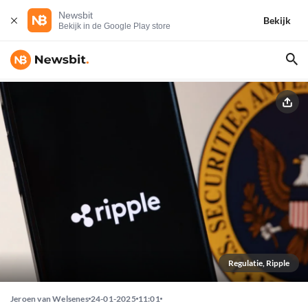
Newsbit
Bekijk
Bekijk in de Google Play store
Regulatie, Ripple
Jeroen van Welsenes
24-01-2025
11:01