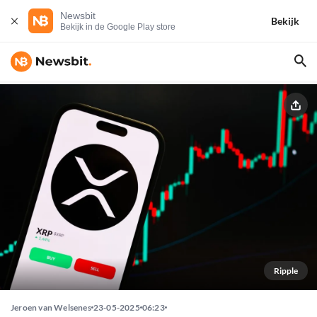
Newsbit
Bekijk
Bekijk in de Google Play store
Ripple
Jeroen van Welsenes
23-05-2025
06:23