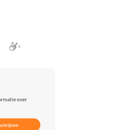
0
ormatie over
schrijven