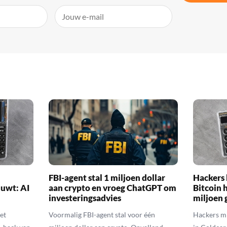
FBI-agent stal 1 miljoen dollar
Hackers 
huwt: AI
aan crypto en vroeg ChatGPT om
Bitcoin 
investeringsadvies
miljoen 
et
Voormalig FBI-agent stal voor één
Hackers mi