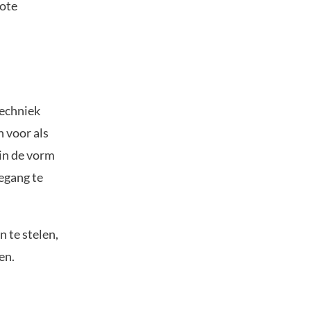
rote
techniek
 voor als
in de vorm
egang te
 te stelen,
en.