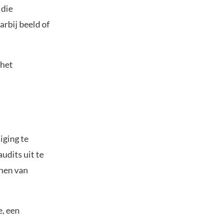
 die
arbij beeld of
 het
iging te
udits uit te
nnen van
e, een