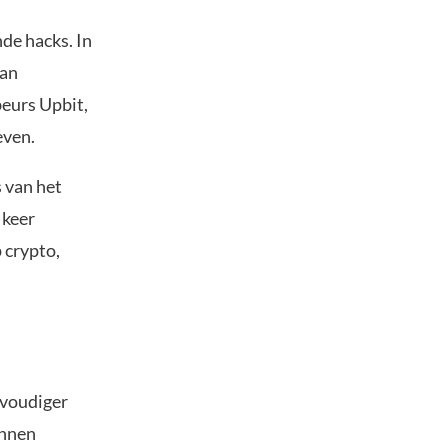
de hacks. In
aan
eurs Upbit,
even.
 van het
 keer
 crypto,
nvoudiger
unnen