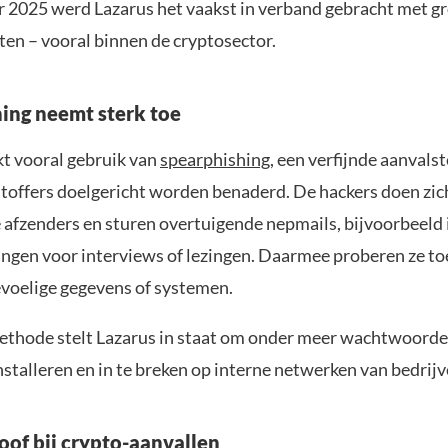
 2025 werd Lazarus het vaakst in verband gebracht met g
ten – vooral binnen de cryptosector.
ing neemt sterk toe
t vooral gebruik van
spearphishing
, een verfijnde aanvals
htoffers doelgericht worden benaderd. De hackers doen zich
afzenders en sturen overtuigende nepmails, bijvoorbeeld 
ingen voor interviews of lezingen. Daarmee proberen ze to
evoelige gegevens of systemen.
thode stelt Lazarus in staat om onder meer wachtwoorden
stalleren en in te breken op interne netwerken van bedrijv
oof bij crypto-aanvallen