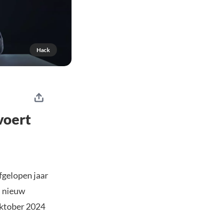
Hack
voert
fgelopen jaar
n nieuw
oktober 2024