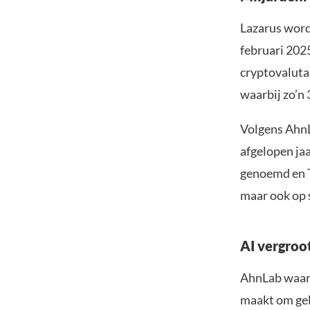
Lazarus word
februari 2025
cryptovaluta
waarbij zo’n
Volgens AhnL
afgelopen ja
genoemd en T
maar ook op s
AI vergroo
AhnLab waars
maakt om gel