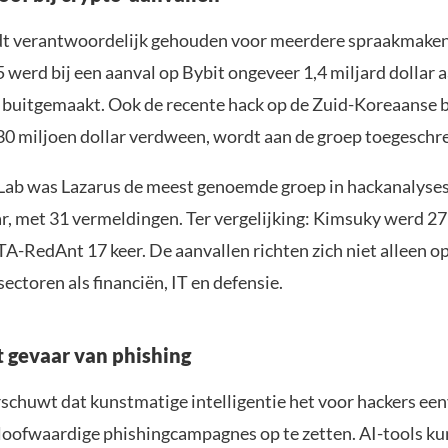
t verantwoordelijk gehouden voor meerdere spraakmaken
 werd bij een aanval op Bybit ongeveer 1,4 miljard dollar 
 buitgemaakt. Ook de recente hack op de Zuid-Koreaanse b
 30 miljoen dollar verdween, wordt aan de groep toegeschr
ab was Lazarus de meest genoemde groep in hackanalyses
ar, met 31 vermeldingen. Ter vergelijking: Kimsuky werd 27
A-RedAnt 17 keer. De aanvallen richten zich niet alleen op
ectoren als financiën, IT en defensie.
t gevaar van phishing
chuwt dat kunstmatige intelligentie het voor hackers ee
oofwaardige phishingcampagnes op te zetten. AI-tools k