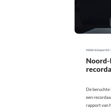
Hidde Scheper
02-
Noord-
recorda
De beruchte 
een recordaa
rapport van 