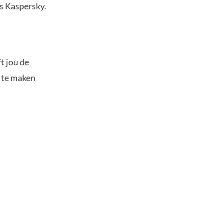
s Kaspersky.
t jou de
s te maken