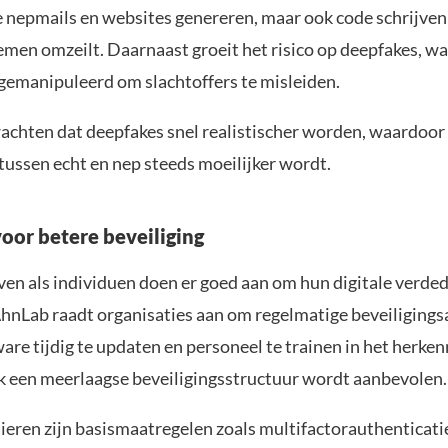
 nepmails en websites genereren, maar ook code schrijven
men omzeilt. Daarnaast groeit het risico op deepfakes, wa
gemanipuleerd om slachtoffers te misleiden.
achten dat deepfakes snel realistischer worden, waardoor
tussen echt en nep steeds moeilijker wordt.
oor betere beveiliging
ven als individuen doen er goed aan om hun digitale verded
AhnLab raadt organisaties aan om regelmatige beveiligingsa
are tijdig te updaten en personeel te trainen in het herke
k een meerlaagse beveiligingsstructuur wordt aanbevolen.
ieren zijn basismaatregelen zoals multifactorauthenticati