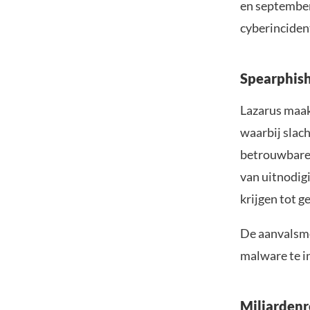
en september
cyberinciden
Spearphish
Lazarus maak
waarbij slac
betrouwbare 
van uitnodig
krijgen tot g
De aanvalsme
malware te in
Miljardenr