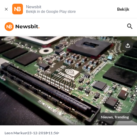
Newsbit
Bekijk
Bekijk in de Google Play store
Nieuws, Trending
Leon Markus
23-12-2018
11:56